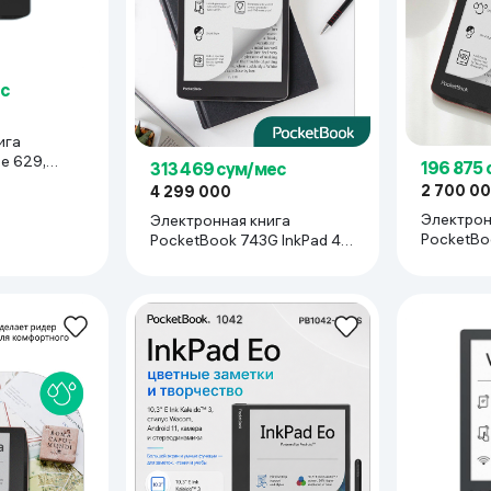
ьной реальности
ес
ига
e 629,
196 875
313 469 сум/мес
2 700 0
4 299 000
Электрон
Электронная книга
PocketBoo
PocketBook 743G InkPad 4 ,
Passion R
Stardust Silver