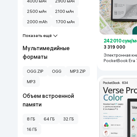
4000 мАч
2900 мАч
Дом и сад
2500 мАч
2100 мАч
2000 mAh
1700 мАч
Канцелярия
Показать ещё
242 010 сум/м
Бытовая химия
3 319 000
Мультимедийные
Электронная кн
форматы
Книги
PocketBook Era 
Stardust Silver
OGG.ZIP
OGG
MP3.ZIP
Одежда и Обувь
MP3
Объем встроенной
памяти
8 ГБ
64 ГБ
32 ГБ
16 ГБ