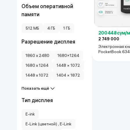
Объем оперативной
памяти
512 МБ
4 ГБ
1 ГБ
200 448 сум/
2 749 000
Разрешение дисплея
Электронная кн
PocketBook 634
1860 x 2480
1680×1264
Pro Color, Черн
1680 x 1264
1448 × 1072
1448 x 1072
1404 × 1872
Показать ещё
Тип дисплея
E-ink
E-Link (цветной) , E-Link