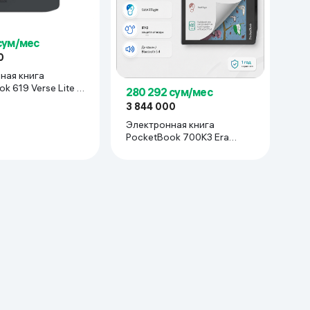
 сум/мес
0
ная книга
k 619 Verse Lite ,
280 292 сум/мес
Grey
3 844 000
Электронная книга
PocketBook 700K3 Era
Color 1/32 ГБ, Черный