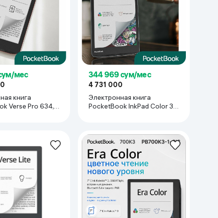
 сум/мес
344 969 сум/мес
00
4 731 000
ная книга
Электронная книга
k Verse Pro 634,
PocketBook InkPad Color 3 ,
ed
Stormy Sea