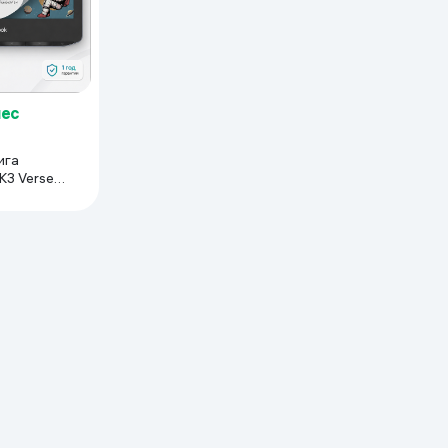
мес
ига
K3 Verse
ый