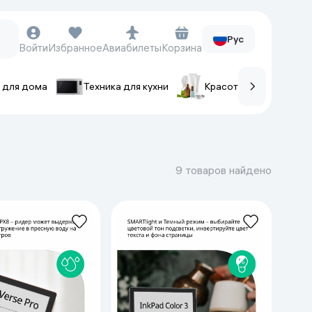
Рус
Войти
Избранное
Авиабилеты
Корзина
 для дома
Техника для кухни
Красота и уход
ов
Часы и аксессуары
Смарт-часы
9 товаров найдено
Наручные часы
Умные кольца
Фитнес-браслеты
Ремешки для часов
Фотоаппараты и видеокамеры
Фотоаппараты
Экшен-камеры