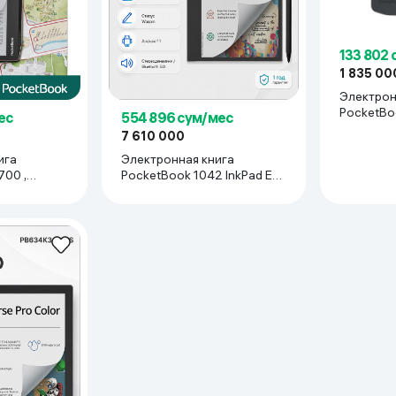
133 802
1 835 00
Электрон
PocketBoo
ес
554 896 сум/мес
Midnight 
7 610 000
ига
Электронная книга
700 ,
PocketBook 1042 InkPad Eo
4/64 ГБ, Mist Grey