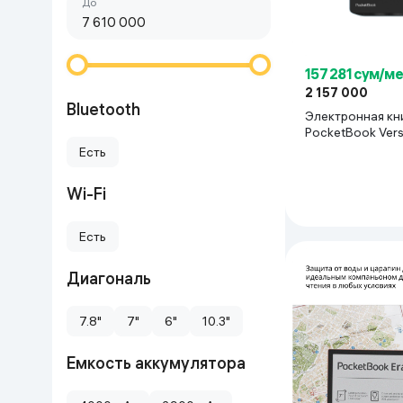
Сначала дешёвые
До
Красота и уход
Очки виртуал
Умные очки
Умный дом
157 281 сум/м
2 157 000
Техника для игр
Bluetooth
Электронная кн
PocketBook Vers
Спортивные товары
голубой
Есть
Wi-Fi
Автотовары
Есть
Детские товары
Диагональ
Строительство и ремонт
7.8"
7"
6"
10.3"
Ювелирные изделия
Емкость аккумулятора
Товары для дома