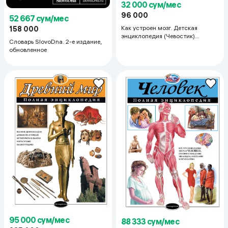
32 000 сум/мес
96 000
52 667 сум/мес
Как устроен мозг. Детская
158 000
энциклопедия (Чевостик)
Словарь SlovoDna. 2-е издание,
(Paperback)
обновленное
95 000 сум/мес
88 333 сум/мес