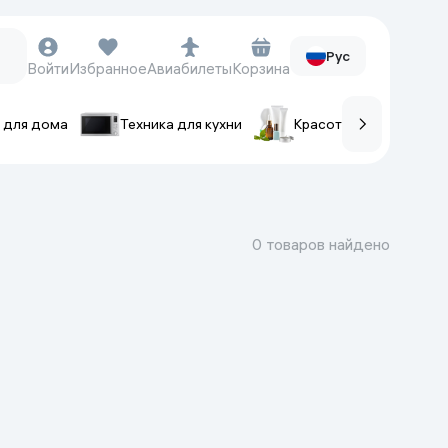
Рус
Войти
Избранное
Авиабилеты
Корзина
 для дома
Техника для кухни
Красота и уход
ов
Часы и аксессуары
Смарт-часы
0 товаров найдено
Наручные часы
Умные кольца
Фитнес-браслеты
Ремешки для часов
Фотоаппараты и видеокамеры
Фотоаппараты
Экшен-камеры