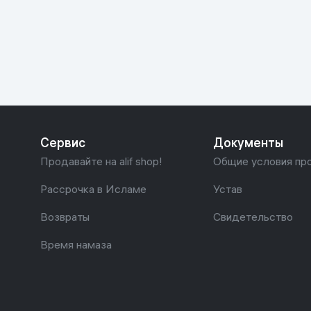
Красота и уход
Очки виртуал
Умные очки
Умный дом
Техника для игр
Спортивные товары
Сервис
Документы
Автотовары
Продавайте на alif shop!
Общие условия пр
Детские товары
Рассрочка в Исламе
Устав
Возвраты
Свидетельство
Строительство и ремонт
Время намаза
Ювелирные изделия
Товары для дома