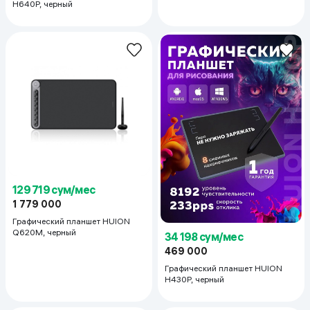
H640P, черный
129 719 сум/мес
1 779 000
Графический планшет HUION
Q620M, черный
34 198 сум/мес
469 000
Графический планшет HUION
H430P, черный