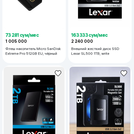
73 281 сум/мес
163 333 сум/мес
1 005 000
2 240 000
Флеш накопитель Micro SanDisk
Внешний жесткий диск SSD
Extreme Pro 512GB EU, чёрный
Lexar SL500 1TB, write