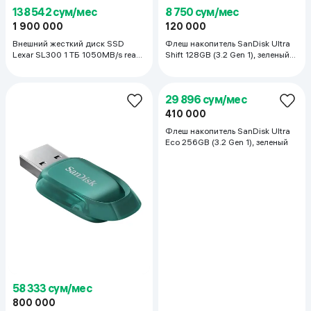
138 542 сум/мес
8 750 сум/мес
1 900 000
120 000
Внешний жесткий диск SSD
Флеш накопитель SanDisk Ultra
Lexar SL300 1 ТБ 1050MB/s read
Shift 128GB (3.2 Gen 1), зеленый
1000MB/s, write
EU
58 333 сум/мес
29 896 сум/мес
800 000
410 000