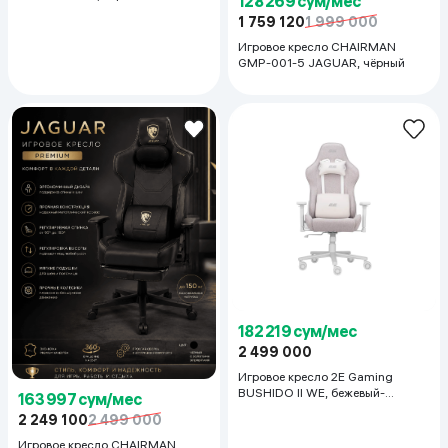
128 269 сум/мес
1 759 120
1 999 000
Игровое кресло CHAIRMAN
GMP-001-5 JAGUAR, чёрный
182 219 сум/мес
2 499 000
Игровое кресло 2E Gaming
BUSHIDO II WE, бежевый-
163 997 сум/мес
светлый
2 249 100
2 499 000
Игровое кресло CHAIRMAN