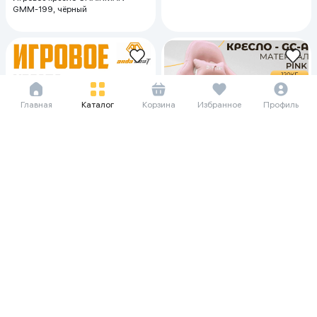
GMM-199, чёрный
Главная
Каталог
Корзина
Избранное
Профиль
353 646 сум/мес
98 438 сум/мес
4 850 000
1 350 000
Игровое кресло Anda Seat T-PRO
Игровое кресло CHAIRMAN GC-
2 XL, Серо-чёрный
A, розовый