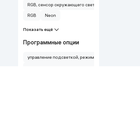
RGB, сенсор окружающего света, 16.7 млн цветов
RGB
Neon
Показать ещё
Программные опции
управление подсветкой, режимы RGB
настройка RGB подсветки, макросы, игровый режим,
Функциональный ряд из 14 клавиш
Фирменное ПО, настройка RGB-подсветки, сценарии,
Фирменное ПО, настройка RGB, сценарии подсветки
Трекпад со стеклянной поверхностью и тактильной 
Показать ещё
Совместимость с ОС