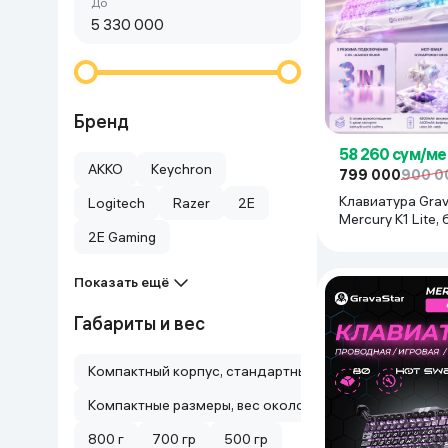
Сначала дешёвые
До
Красота и уход
Очки виртуал
Умные очки
Умный дом
Техника для игр
Бренд
58 260 сум/ме
Спортивные товары
AKKO
Keychron
799 000
900 0
Клавиатура Grav
Logitech
Razer
2E
Автотовары
Mercury K1 Lite,
2E Gaming
Детские товары
Показать ещё
Строительство и ремонт
Габариты и вес
Компактный корпус, стандартный вес
Ювелирные изделия
Компактные размеры, вес около 900 г
Товары для дома
800 г
700 гр
500 гр