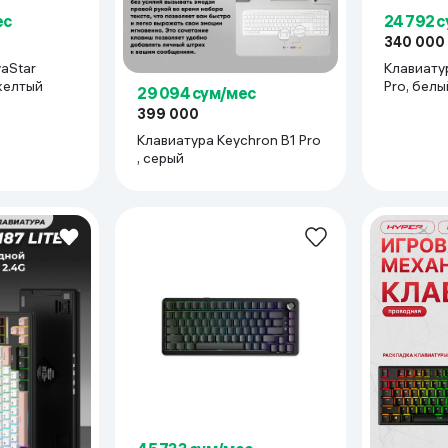
ес
24 792 
340 000
aStar
Клавиату
 желтый
Pro, белы
29 094 сум/мес
399 000
Клавиатура Keychron B1 Pro
, серый