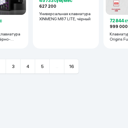
45 733 сум/мес
627 200
Универсальная клавиатура
XINMENG M87 LITE, чёрный
72 844 
с
999 000
Клавиатур
клавиатура
Origins Fu
ёрно-
3
4
5
...
16