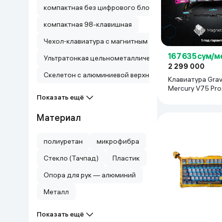
компактная без цифрового блока
компактная 98-клавишная
Чехол‑клавиатура с магнитным креплением и регули
167 635 сум/м
Ультратонкая цельнометаллическая панель
2 299 000
Скелетон с алюминиевой верхней панелью
Клавиатура Grav
Mercury V75 Pro
Graffiti
Показать ещё
Материал
полиуретан
микрофибра
Стекло (Тачпад)
Пластик
Опора для рук — алюминий
Металл
Показать ещё