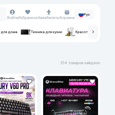
Рус
Войти
Избранное
Авиабилеты
Корзина
 для дома
Техника для кухни
Красота и уход
ов
Часы и аксессуары
Смарт-часы
314 товаров найдено
Наручные часы
Умные кольца
Фитнес-браслеты
Ремешки для часов
Фотоаппараты и видеокамеры
Фотоаппараты
Экшен-камеры