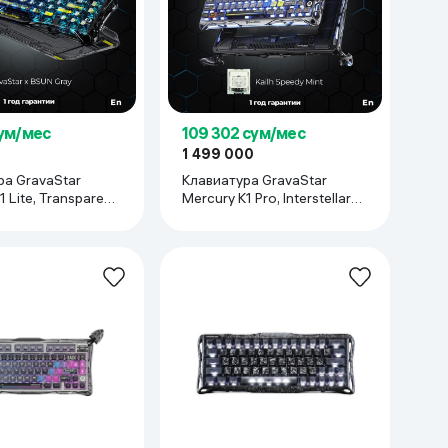
сум/мес
109 302 сум/мес
1 499 000
ра GravaStar
Клавиатура GravaStar
1 Lite, Transparent
Mercury K1 Pro, Interstellar
Silver