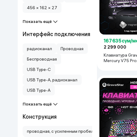
456 × 162 × 27
Дом и сад
Показать ещё
Канцелярия
Интерфейс подключения
Бытовая химия
167 635 сум/м
2 299 000
радиоканал
Проводная
Клавиатура Grav
Книги
Беспроводная
Mercury V75 Pro,
USB Type-C
Одежда и Обувь
USB Type-A, радиоканал
USB Type-A
Показать ещё
Конструкция
проводная, с усиленным пробелом и парящими клав