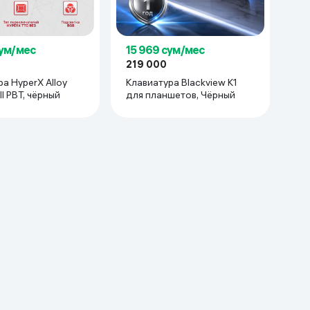
сум/мес
15 969 сум/мес
219 000
а HyperX Alloy
Клавиатура Blackview K1
ll PBT, чёрный
для планшетов, Чёрный