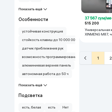
Показать ещё
37 567 сум/ме
Особенности
515 200
Универсальная 
устойчивая конструкция
XINMENG M87, ч
белый
стойкость клавиш до 10 000 000 нажатий
датчик приближения рук
возможность программирования клавиш
1
2
алюминиевая верхняя панель
автономная работа до 50 ч
Показать ещё
Подсветка
есть, белая
есть
Нет