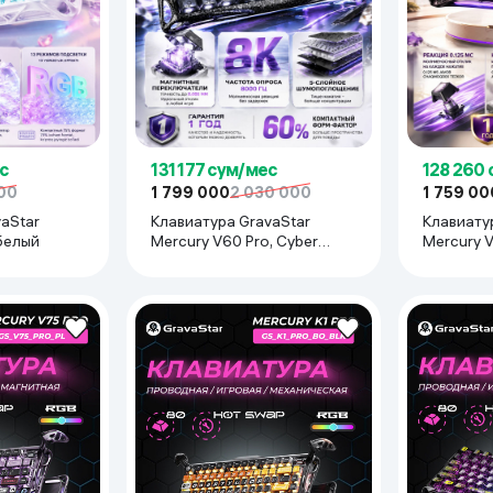
ьной реальности
с
131 177 сум/мес
128 260
00
1 799 000
2 030 000
1 759 00
aStar
Клавиатура GravaStar
Клавиату
 белый
Mercury V60 Pro, Cyber
Mercury V
Frost Black