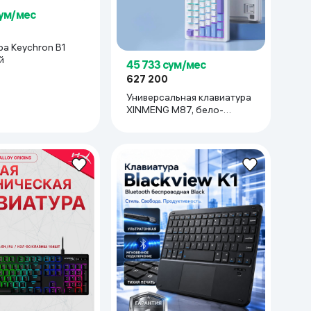
сум/мес
ра Keychron B1
й
45 733 сум/мес
627 200
Универсальная клавиатура
XINMENG M87, бело-
голубой