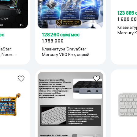
123 885 
1 699 0
руемым углом
Клавиату
Mercury K
ес
128 260 сум/мес
1 759 000
aStar
Клавиатура GravaStar
, Neon
Mercury V60 Pro, серый