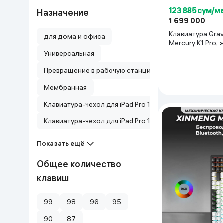
123 885 сум/м
Назначение
1 699 000
Клавиатура Grav
для дома и офиса
Mercury K1 Pro,
Универсальная
Превращение в рабочую станцию
Мембранная
Клавиатура-чехол для iPad Pro 13" (M4, 2024)
Клавиатура-чехол для iPad Pro 12.9" (3–6 поколения)
Показать ещё
Общее количество
клавиш
99
98
96
95
90
87