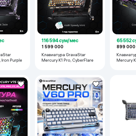
ес
116 594 сум/мес
65 552 
1 599 000
899 000
aStar
Клавиатура GravaStar
Клавиату
 Iron Purple
Mercury K1 Pro, CyberFlare
Mercury K
Black
ишами