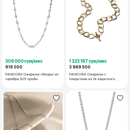
306 000 сум/мес
1 323 167 сум/мес
918 000
3 969 500
PANDORA Ожерелье «Якорь» из
PANDORA Ожерелье с
серебра 925 пробы
покрытием из 14-каратного
золота