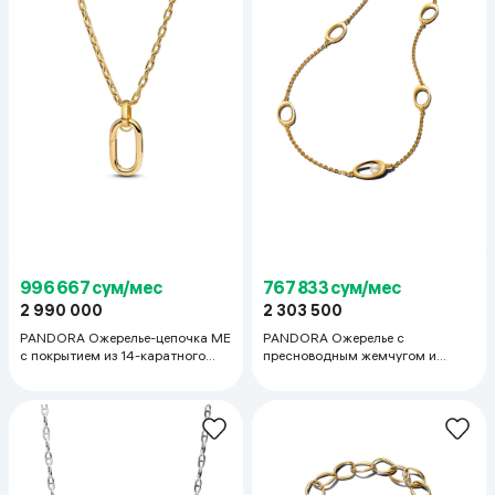
996 667 сум/мес
767 833 сум/мес
2 990 000
2 303 500
PANDORA Ожерелье-цепочка ME
PANDORA Ожерелье с
с покрытием из 14-каратного
пресноводным жемчугом и
золота
позолотой 14К