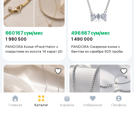
660 167 сум/мес
496 667 сум/мес
1 980 500
1 490 000
PANDORA Колье «Pavé Halo» с
PANDORA Ожерелье-колье с
покрытием из золота 14 карат (ID
бантом из серебра 925 пробы
Главная
Каталог
Корзина
Избранное
Профиль