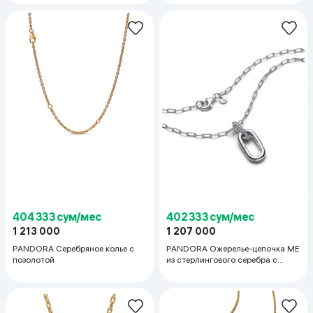
404 333 сум/мес
402 333 сум/мес
1 213 000
1 207 000
PANDORA Серебряное колье с
PANDORA Ожерелье-цепочка ME
позолотой
из стерлингового серебра с
кубическим цирконием