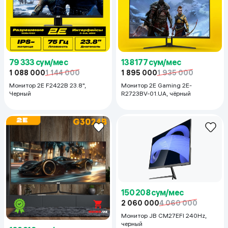
79 333 сум/мес
138 177 сум/мес
1 088 000
1 144 000
1 895 000
1 935 000
Монитор 2E F2422B 23.8",
Монитор 2E Gaming 2E-
Черный
R2723BV-01.UA, чёрный
150 208 сум/мес
2 060 000
4 060 000
Монитор JB CM27EFI 240Hz,
черный