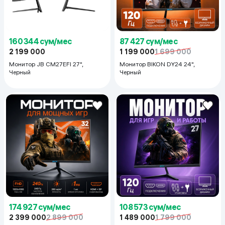
160 344 сум/мес
87 427 сум/мес
2 199 000
1 199 000
1 699 000
Монитор JB CM27EFI 27",
Монитор BIKON DY24 24",
Черный
Черный
174 927 сум/мес
108 573 сум/мес
2 399 000
2 899 000
1 489 000
1 799 000