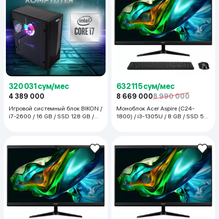
320 031 сум/мес
632 115 сум/мес
4 389 000
8 669 000
8 990 000
Игровой системный блок BIKON /
Моноблок Acer Aspire (C24-
i7-2600 / 16 GB / SSD 128 GB /
1800) / i3-1305U / 8 GB / SSD 512
RX 580, чёрный
GB / 23.8", чёрный