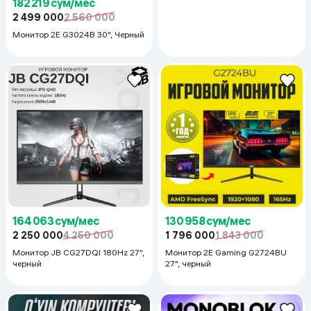
182 219 сум/мес
2 499 000
2 560 000
Монитор 2E G3024B 30", Черный
164 063 сум/мес
130 958 сум/мес
2 250 000
4 250 000
1 796 000
1 843 000
Монитор JB CG27DQI 180Hz 27",
Монитор 2E Gaming G2724BU
черный
27", черный