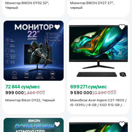
Монитор BIKON DY32 32",
Монитор BIKON DY27 27",
Черный
черный
72 844 сум/мес
699 271 сум/мес
999 000
1 466 000
9 590 000
10 590 000
Монитор Bikon DY22, Черный
Моноблок Acer Aspire C27-1800 /
i5-1335U / 8 GB / SSD 512 GB /
27", чёрный