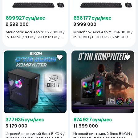
699 927 сум/мес
656 177 сум/мес
9 599 000
8 999 000
Моноблок Acer Aspire C27-1800 /
Моноблок Acer Aspire C24-1800 /
i5-1335U / 8 GB / SSD 512 GB /
i5-1105U / 8 GB / SSD 256 GB /
27", чёрный
23.8", чёрный
377 635 сум/мес
874 927 сум/мес
5 179 000
11 999 000
Игровой системный блок BIKON /
Игровой системный блок BIKON /