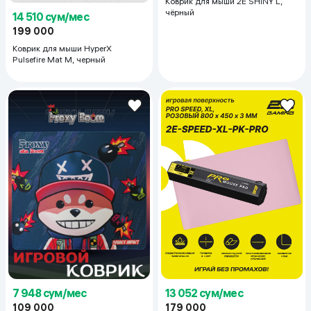
Коврик для мыши 2E SHINY L,
чёрный
14 510 сум/мес
199 000
Коврик для мыши HyperX
Pulsefire Mat M, черный
7 948 сум/мес
13 052 сум/мес
109 000
179 000