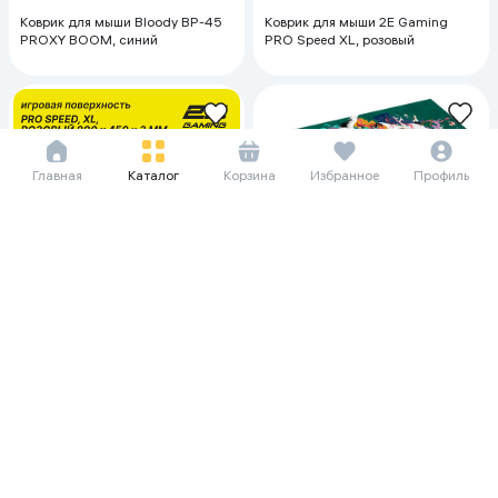
Коврик для мыши Bloody BP-45
Коврик для мыши 2E Gaming
PROXY BOOM, синий
PRO Speed XL, розовый
Главная
Каталог
Корзина
Избранное
Профиль
14 510 сум/мес
199 000
228 850
Коврик для мыши Varmilo Desk
Mat XL , Разноцветный (с
рисунком)
13 052 сум/мес
179 000
Коврик для мыши 2E Gaming
PRO Speed XL, жёлтый