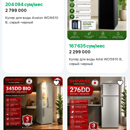
204 094 сум/мес
2 799 000
Кулер для воды Avalon WD6610
B, серый-черный
167 635 сум/мес
2 299 000
Кулер для воды Artel WD5810 B,
серый-черный