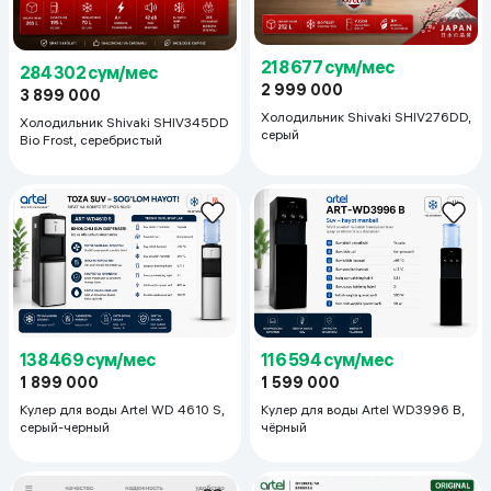
218 677 сум/мес
284 302 сум/мес
2 999 000
3 899 000
Холодильник Shivaki SHIV276DD,
Холодильник Shivaki SHIV345DD
серый
Bio Frost, серебристый
138 469 сум/мес
116 594 сум/мес
1 899 000
1 599 000
Кулер для воды Artel WD 4610 S,
Кулер для воды Artel WD3996 B,
серый-черный
чёрный