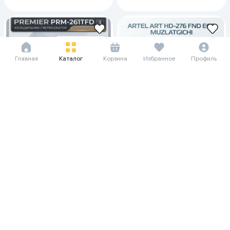
Главная
Каталог
Корзина
Избранное
Профиль
291 594 сум/мес
3 999 000
4 248 000
218 677 сум/мес
2 999 000
3 748 750
Холодильник Premier PRM-
261TFDF/W, белый
Холодильник Artel ART HD-276
FND ECO, белый