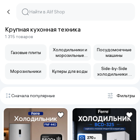
Крупная кухонная техника
1 315 товаров
Холодильники и
Посудомоечные
Газовые плиты
морозильные
машины
камеры
Side-by-Side
Морозильники
Кулеры для воды
холодильники и
многодверные
Сначала популярные
Фильтры