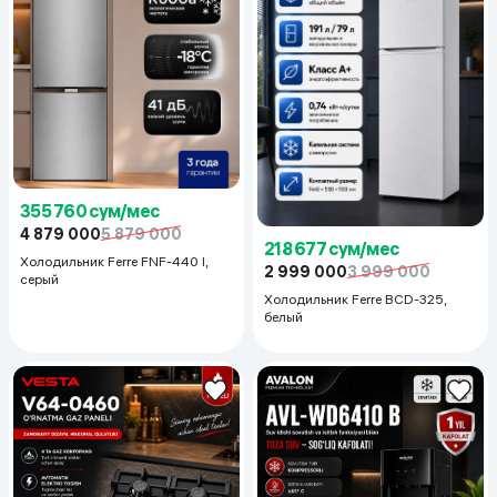
355 760 сум/мес
4 879 000
5 879 000
218 677 сум/мес
Холодильник Ferre FNF-440 I,
2 999 000
3 999 000
серый
Холодильник Ferre BCD-325,
белый