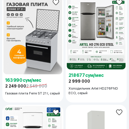
218 677 сум/мес
163 990 сум/мес
2 999 000
2 249 000
2 549 000
Холодильник Artel HD276FND
ECO, серый
Газовая плита Ferre ST 21 I, серый