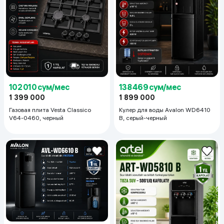
102 010 сум/мес
138 469 сум/мес
1 399 000
1 899 000
Газовая плита Vesta Classico
Кулер для воды Avalon WD6410
V64-0460, черный
B, серый-черный