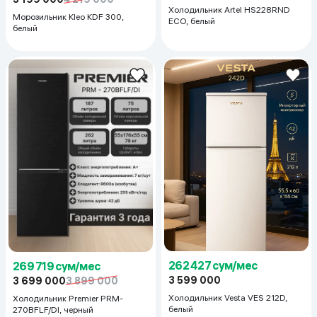
Холодильник Artel HS228RND
Морозильник Kleo KDF 300,
ECO, белый
белый
262 427 сум/мес
269 719 сум/мес
3 599 000
3 699 000
3 899 000
Холодильник Vesta VES 212D,
Холодильник Premier PRM-
белый
270BFLF/DI, черный