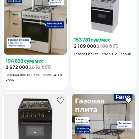
153 781 сум/мес
2 109 000
3 109 000
Газовая плита Ferre ST-21, серый
194 833 сум/мес
2 672 000
3 672 000
Газовая плита Ferre LP60F-40 X,
хром