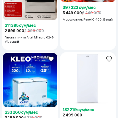
397 323 сум/мес
5 449 000
6 449 000
Морозильник Ferre IC 400, Белый
211 385 сум/мес
2 899 000
2 999 000
Газовая плита Artel Milagro 02-G
V1, серый
182 219 сум/мес
233 260 сум/мес
2 499 000
3 199 000
4 219 000