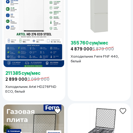
355 760 сум/мес
4 879 000
5 879 000
Холодильник Ferre FNF 440,
белый
211 385 сум/мес
2 899 000
3 099 000
Холодильник Artel HD276FND
ECO, белый