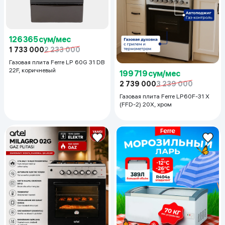
126 365 сум/мес
1 733 000
2 233 000
Газовая плита Ferre LP 60G 31 DB
22F, коричневый
199 719 сум/мес
2 739 000
3 239 000
Газовая плита Ferre LP60F-31 X
(FFD-2) 20X, хром