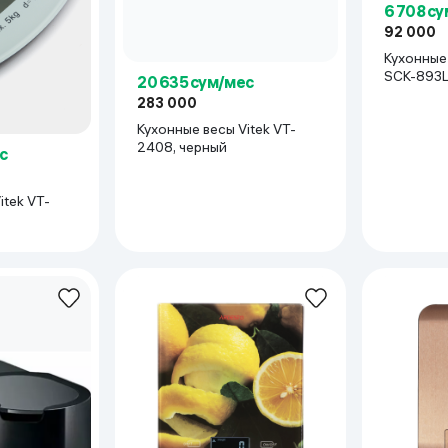
6 708 с
ьной реальности
92 000
Кухонные
SCK-893L
20 635 сум/мес
283 000
Кухонные весы Vitek VT-
2408, черный
с
itek VT-