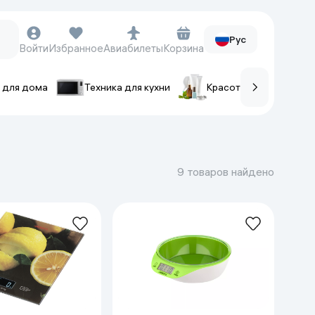
Рус
Войти
Избранное
Авиабилеты
Корзина
 для дома
Техника для кухни
Красота и уход
ов
Часы и аксессуары
Смарт-часы
9 товаров найдено
Наручные часы
Умные кольца
Фитнес-браслеты
Ремешки для часов
Фотоаппараты и видеокамеры
Фотоаппараты
Экшен-камеры