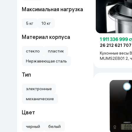
Дом и сад
Максимальная нагрузка
5 кг
10 кг
Канцелярия
Материал корпуса
Бытовая химия
1 911 336 999 
26 212 621 707
стекло
пластик
Кухонные весы 
Книги
MUMS2EB01 2, 
Нержавеющая сталь
Одежда и Обувь
Тип
электронные
механические
Цвет
черный
белый