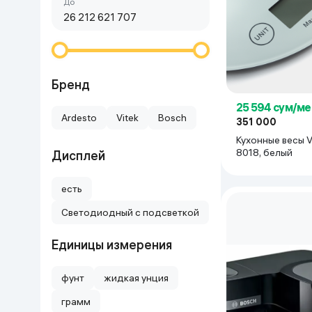
Сначала дешёвые
До
Красота и уход
Очки виртуал
Умные очки
Умный дом
Техника для игр
Бренд
25 594 сум/ме
Спортивные товары
Ardesto
Vitek
Bosch
351 000
Кухонные весы V
Автотовары
8018, белый
Дисплей
Детские товары
есть
Светодиодный с подсветкой
Строительство и ремонт
Единицы измерения
Ювелирные изделия
фунт
жидкая унция
Товары для дома
грамм