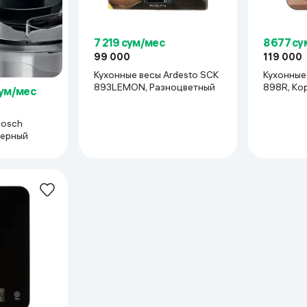
7 219 сум/мес
8 677 с
99 000
119 000
Кухонные весы Ardesto SCK
Кухонные
893LEMON, Разноцветный
898R, Ко
сум/мес
Bosch
черный