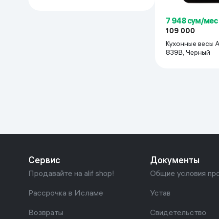
7 948 сум/мес
109 000
Кухонные весы 
839B, Черный
Сервис
Документы
Продавайте на alif shop!
Общие условия пр
Рассрочка в Исламе
Устав
Возвраты
Свидетельство