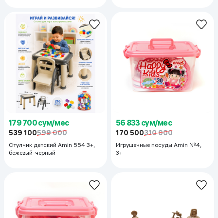
179 700 сум/мес
56 833 сум/мес
539 100
599 000
170 500
310 000
Стулчик детский Amin 554 3+,
Игрушечные посуды Amin №4,
бежевый-черный
3+