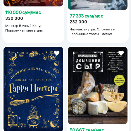
110 000 сум/мес
77 333 сум/мес
330 000
232 000
Мистер Вечный Канун.
Чизкейк внутри. Сложные и
Поваренная книга для
необычные торты - легко!
Хэллоуина
50 667 сум/мес