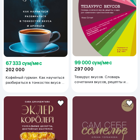
99 000 сум/мес
67 333 сум/мес
297 000
202 000
Тезаурус вкусов. Словарь
Кофейный гурман. Как научиться
сочетания вкусов, рецепты и
разбираться в тонкостях вкуса и
идеи для креативного
аромата
приготовления еды