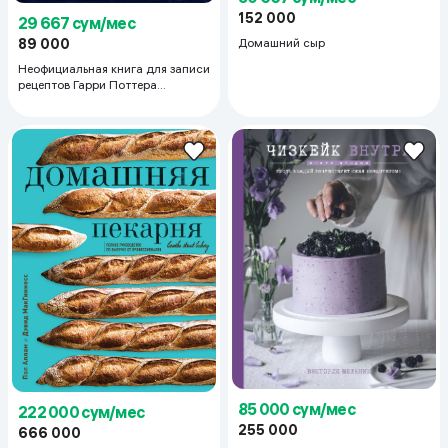
152 000
29 667 сум/мес
89 000
Домашний сыр
Неофициальная книга для записи
рецептов Гарри Поттера
(Рисунки)
85 000 сум/мес
222 000 сум/мес
255 000
666 000