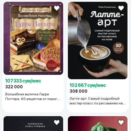
107 333 сум/мес
102 667 сум/мес
322 000
308 000
Волшебная выпечка Гарри
Латте-арт. Самый подробный
Поттера. 60 рецептов от пирогов
мастер-класс по рисованию на
миссис Уизли до тортов тети
кофе
Петунии. Иллюстрированное
неофициальное издание