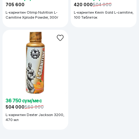
705 600
420 000
504 000
L-карнитин Olimp Nutrition L-
L-карнитин Kevin Gold L-carnitine,
Carnitine Xplode Powder, 300г
100 Таблеток
36 750 сум/мес
504 000
560 000
L-карнитин Dexter Jackson 3200,
470 мл