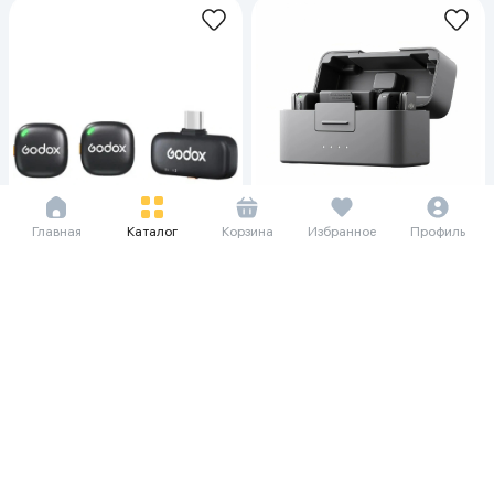
Главная
Каталог
Корзина
Избранное
Профиль
196 000 сум/мес
2 688 000
Микрофон DJI Mic Mini 2 TX + 1
RX, черный
41 650 сум/мес
571 200
Микрофон Godox MoveLink Mini,
черный