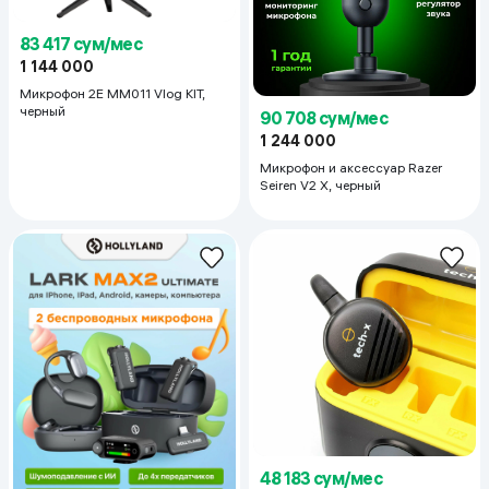
83 417 сум/мес
1 144 000
Микрофон 2E MM011 Vlog KIT,
черный
90 708 сум/мес
1 244 000
Микрофон и аксессуар Razer
Seiren V2 X, черный
48 183 сум/мес