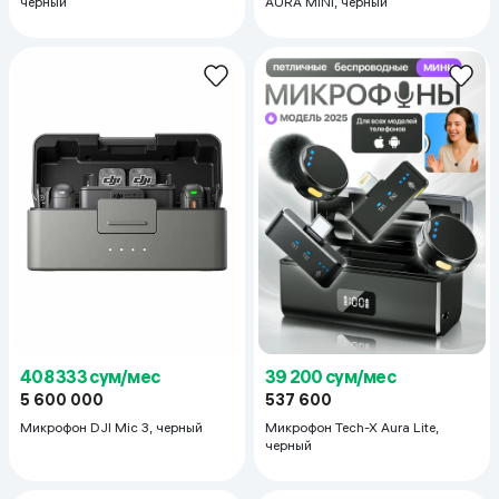
черный
AURA MINI, черный
408 333 сум/мес
39 200 сум/мес
5 600 000
537 600
Микрофон DJI Mic 3, черный
Микрофон Tech-X Aura Lite,
черный