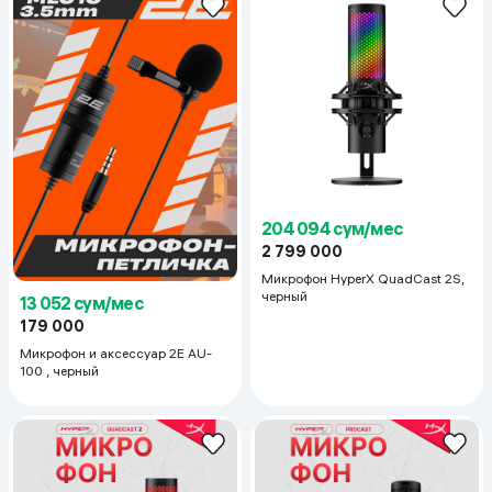
204 094 сум/мес
2 799 000
Микрофон HyperX QuadCast 2S,
черный
13 052 сум/мес
179 000
Микрофон и аксессуар 2E AU-
100 , черный