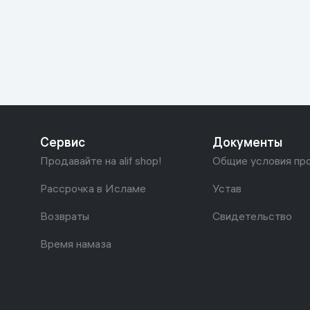
Красота и уход
Очки виртуал
Умные очки
Умный дом
Техника для игр
Спортивные товары
Сервис
Документы
Автотовары
Продавайте на alif shop!
Общие условия пр
Детские товары
Рассрочка в Исламе
Устав
Возвраты
Свидетельство
Строительство и ремонт
Время намаза
Ювелирные изделия
Товары для дома