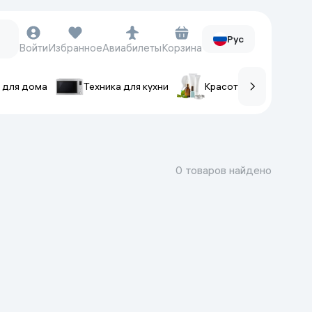
Рус
Войти
Избранное
Авиабилеты
Корзина
 для дома
Техника для кухни
Красота и уход
ов
Часы и аксессуары
Смарт-часы
0 товаров найдено
Наручные часы
Умные кольца
Фитнес-браслеты
Ремешки для часов
Фотоаппараты и видеокамеры
Фотоаппараты
Экшен-камеры