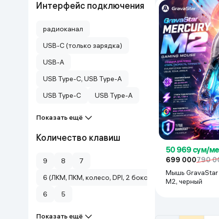
Интерфейс подключения
радиоканал
USB-C (только зарядка)
USB-A
USB Type-C, USB Type-A
USB Type-C
USB Type-A
Показать ещё
Количество клавиш
50 969 сум/м
699 000
790 0
9
8
7
Мышь GravaStar
6 (ЛКМ, ПКМ, колесо, DPI, 2 боковые)
M2, черный
6
5
Показать ещё