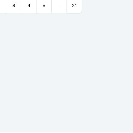
3
4
5
...
21