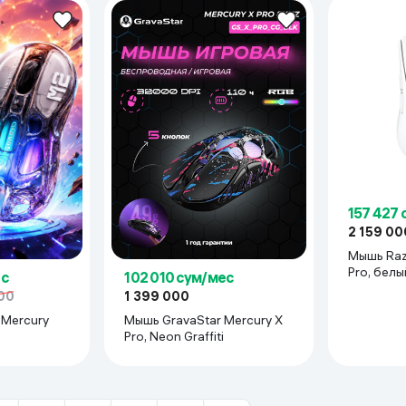
157 427
2 159 00
Мышь Raz
Pro, белы
ес
102 010 сум/мес
00
1 399 000
 Mercury
Мышь GravaStar Mercury X
Pro, Neon Graffiti