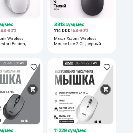
ум/мес
8 313 сум/мес
199 000
114 000
159 000
mi Wireless
Мышь Xiaomi Wireless
fort Edition,
Mouse Lite 2 GL, черный
ум/мес
11 229 сум/мес