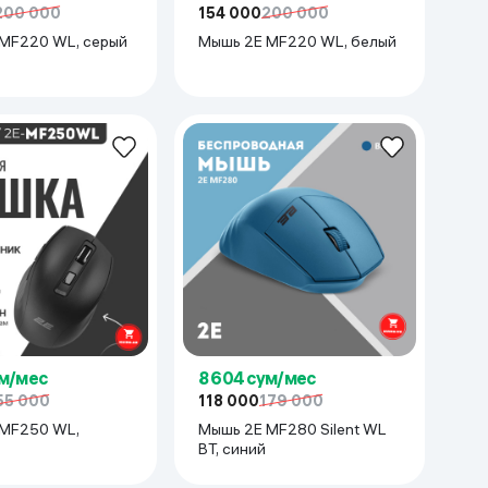
200 000
154 000
200 000
MF220 WL, серый
Мышь 2E MF220 WL, белый
ум/мес
8 604 сум/мес
55 000
118 000
179 000
MF250 WL,
Мышь 2E MF280 Silent WL
BT, синий