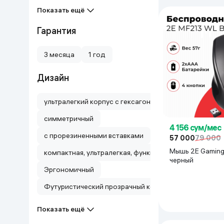
Показать ещё
Гарантия
3 месяца
1 год
Дизайн
ультралегкий корпус с гексагональными отверстиям
симметричный
4 156 сум/мес
с прорезиненными вставками
57 000
79 000
Мышь 2E Gaming
компактная, ультралегкая, функциональная
черный
Эргономичный
Футуристический прозрачный корпус
Показать ещё