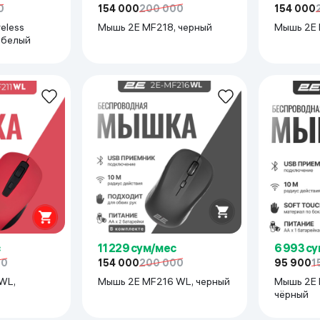
0
154 000
200 000
154 000
eless
Мышь 2E MF218, черный
Мышь 2E 
, белый
3 устройств)
11 229 сум/мес
6 993 с
00
154 000
200 000
95 900
1
гия LIGHTSPEED
WL,
Мышь 2E MF216 WL, черный
Мышь 2E 
чёрный