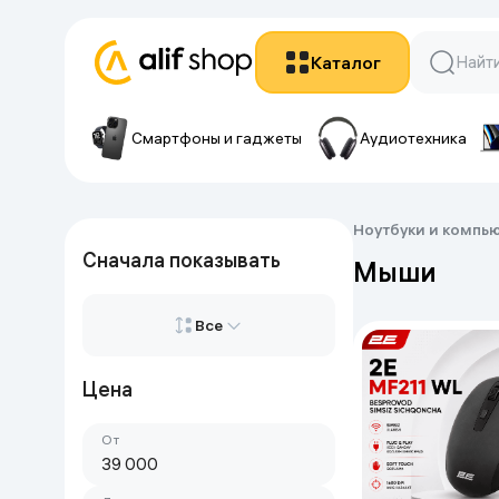
Каталог
Смартфоны и гаджеты
Аудиотехника
Смартф
Смартфоны и гаджеты
Смартфон
Аудиотехника
Ноутбуки и компь
Смартфоны A
Сначала показывать
Мыши
Ноутбуки и компьютеры
Смартфоны T
Смартфоны X
Все
ТВ и проекторы
Смартфоны V
Смартфоны H
Цена
Все
Техника для дома
Смартфоны S
Ещё
От
Сначала дорогие
Техника для кухни
Гаджеты