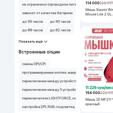
114 000
159 00
не ограничено (проводное питание)
Дом и сад
Мышь Xiaomi Wir
зависит от качества батареек
Mouse Lite 2 GL
Канцелярия
до 95 часов
до 90 часов
до 88 часов
до 82 часов
Бытовая химия
Показать ещё
Книги
Встроенные опции
Одежда и Обувь
смены DPI/CPI
программируемые кнопки, макросы, настройка DPI
переключение между устройствами (Easy-Switch до 
11 229 сум/мес
переключение между 3 устройствами
154 000
200 0
переключатели LIGHTFORCE, ножки из PTFE, техноло
Мышь 2E MF211 
красный
настройка DPI, RGB-подсветка, запись макросов