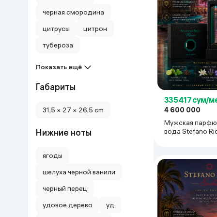
черная смородина
Дом и сад
цитрусы
цитрон
Канцелярия
тубероза
Бытовая химия
Показать ещё
Габариты
Книги
335 417 сум/м
31,5 × 27 × 26,5 cm
4 600 000
Одежда и Обувь
Мужская парфю
Нижние ноты
вода Stefano Ric
100 мл
ягоды
шелуха черной ванили
черный перец
удовое дерево
уд