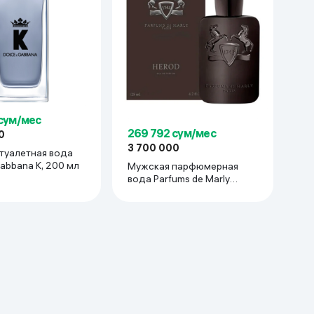
 сум/мес
269 792 сум/мес
0
3 700 000
туалетная вода
abbana K, 200 мл
Мужская парфюмерная
вода Parfums de Marly
Herod Royal Essence, 125
мл