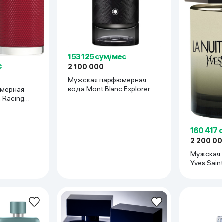
153 125 сум/мес
с
2 100 000
Мужская парфюмерная
вода Mont Blanc Explorer
мерная
Extreme, 215 мл
n Racing
160 417 
2 200 0
Мужская 
Yves Sain
DE L'HOM