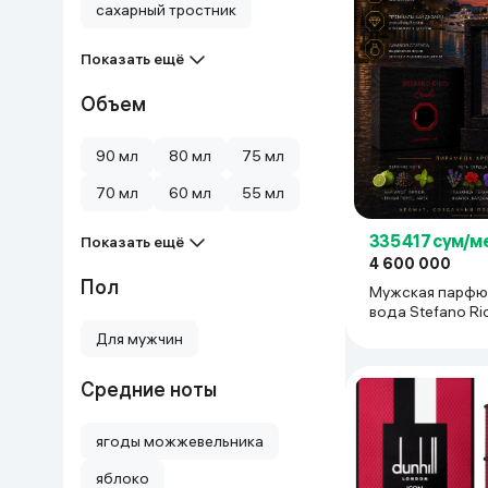
сахарный тростник
Показать ещё
Объем
90 мл
80 мл
75 мл
70 мл
60 мл
55 мл
335 417 сум/м
Показать ещё
4 600 000
Пол
Мужская парфю
вода Stefano Ric
100 мл
Для мужчин
Средние ноты
ягоды можжевельника
яблоко