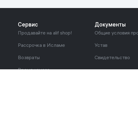
Сервис
Документы
Продавайте на alif shop!
Общие условия пр
Рассрочка в Исламе
Устав
Возвраты
Свидетельство
Время намаза
2026 © alifshop.uz