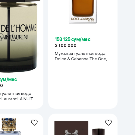
153 125 сум/мес
2 100 000
Мужская туалетная вода
Dolce & Gabanna The One,
160 мл
сум/мес
00
туалетная вода
t Laurent LA NUIT
ME, 150 мл