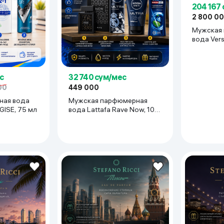
204 167
ьной реальности
2 800 0
Мужская
вода Ver
Fraiche E
с
32 740 сум/мес
00
449 000
ная вода
Мужская парфюмерная
GISE, 75 мл
вода Lattafa Rave Now, 100
мл