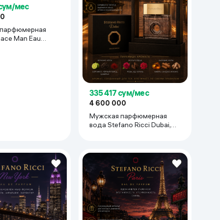
 сум/мес
00
 парфюмерная
sace Man Eau
xtreme, 100 мл
335 417 сум/мес
4 600 000
Мужская парфюмерная
вода Stefano Ricci Dubai,
100 мл