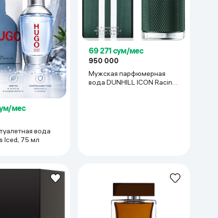
69 271 сум/мес
950 000
Мужская парфюмерная
вода DUNHILL ICON Racing,
100 мл
сум/мес
туалетная вода
 Iced, 75 мл