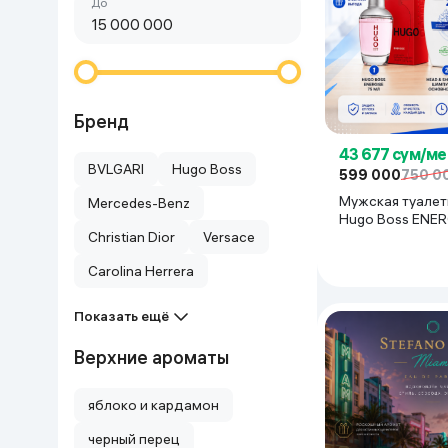
Сначала дешёвые
До
Красота и уход
Очки виртуал
Умные очки
Умный дом
Техника для игр
Бренд
43 677 сум/ме
Спортивные товары
BVLGARI
Hugo Boss
599 000
750 0
Мужская туалет
Mercedes-Benz
Автотовары
Hugo Boss ENER
Christian Dior
Versace
Детские товары
Carolina Herrera
Показать ещё
Строительство и ремонт
Верхние ароматы
Ювелирные изделия
яблоко и кардамон
Товары для дома
черный перец