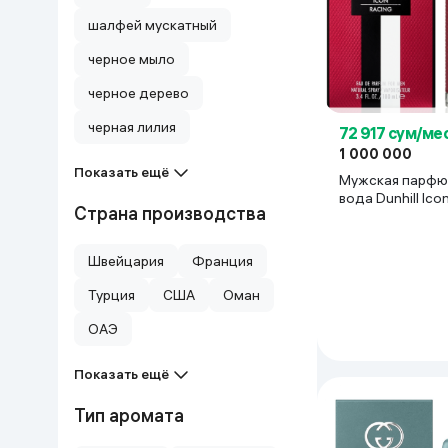
шалфей мускатный
черное мыло
черное дерево
черная лилия
72 917 сум/ме
1 000 000
Показать ещё
Мужская парфю
вода Dunhill Ico
Страна производства
Red, 100 мл
Швейцария
Франция
Турция
США
Оман
ОАЭ
Показать ещё
Тип аромата