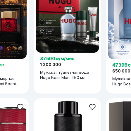
87 500 сум/мес
ес
47 396 
1 200 000
650 000
Мужская туалетная вода
Hugo Boss Man, 250 мл
мерная
Мужская 
ci Sochi,
Hugo Boss