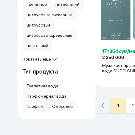
шипровые
цитрусовый
цитрусовые фужерные
цитрусовые
цитрусово-древесные
цветочный
171 354 сум/м
2 350 000
Показать ещё
Мужская парфю
вода GUCCI GUI
Тип продукта
EDITION POUR 
мл
Туалетная вода
Парфюмерная вода
1
2
Парфюм
Одеколон