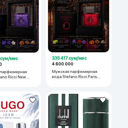
335 417 сум/мес
 сум/мес
4 600 000
0
Мужская парфюмерная
 парфюмерная
вода Stefano Ricci Paris,
ano Ricci New
100 мл
 мл