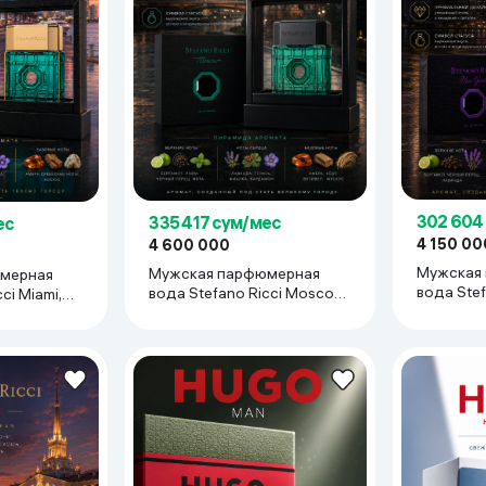
302 604
335 417 сум/мес
ес
4 150 00
4 600 000
Мужская
Мужская парфюмерная
мерная
вода Stef
вода Stefano Ricci Moscow,
ci Miami,
York, 100
100 мл