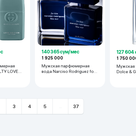
ес
140 365 сум/мес
127 604
1 925 000
1 750 00
мерная
Мужская парфюмерная
Мужская 
LTY LOVE
вода Narciso Rodriguez for
Dolce & G
HOMME, 90
Him Bleu Noir, 100 мл
3
4
5
...
37