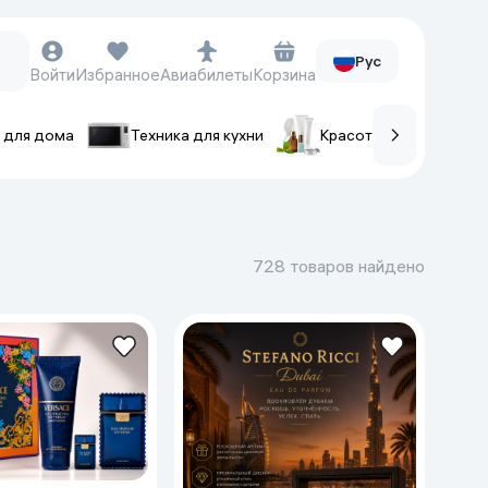
Рус
Войти
Избранное
Авиабилеты
Корзина
 для дома
Техника для кухни
Красота и уход
ов
Часы и аксессуары
Смарт-часы
728 товаров найдено
Наручные часы
Умные кольца
Фитнес-браслеты
Ремешки для часов
Фотоаппараты и видеокамеры
Фотоаппараты
Экшен-камеры