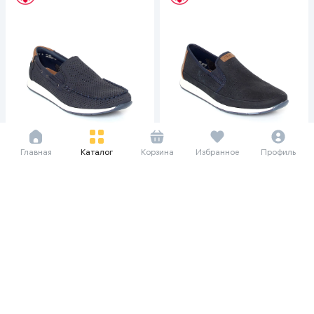
Главная
Каталог
Корзина
Избранное
Профиль
541 667 сум/мес
550 000 сум/мес
1 625 000
3 250 000
1 650 000
3 300 000
Мужские слипоны Rieker 11957-
Мужские слипоны Rieker 11955-
14 41, Синий
14 43, Синий