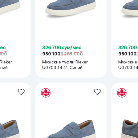
ьной реальности
мес
326 700 сум/мес
326 700
000
980 100
3 267 000
980 100
Rieker
Мужские туфли Rieker
Мужские 
иний
U0703-14 41, Синий
U0703-14