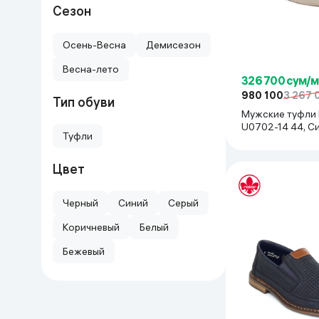
Сезон
Осень-Весна
Демисезон
Весна-лето
326 700 сум/
980 100
3 267 
Тип обуви
Мужские туфли 
U0702-14 44, С
Туфли
Цвет
Черный
Синий
Серый
Коричневый
Белый
Бежевый