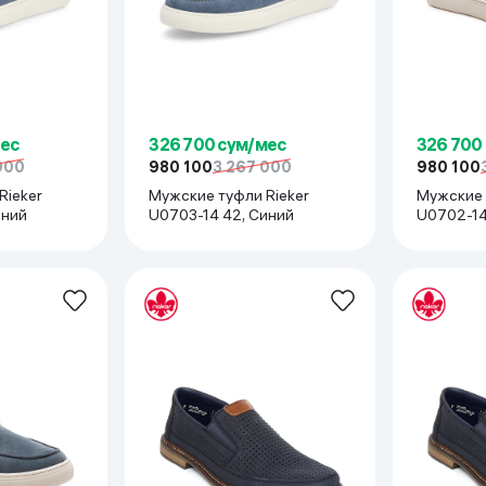
мес
326 700 сум/мес
326 700
000
980 100
3 267 000
980 100
Rieker
Мужские туфли Rieker
Мужские 
иний
U0703-14 42, Синий
U0702-14