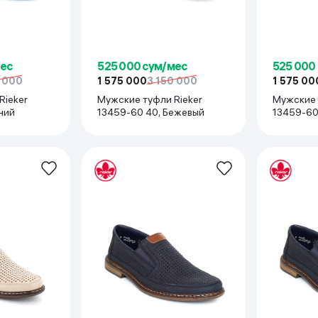
мес
525 000 сум/мес
525 000
0 000
1 575 000
3 150 000
1 575 00
Rieker
Мужские туфли Rieker
Мужские 
ний
13459-60 40, Бежевый
13459-60