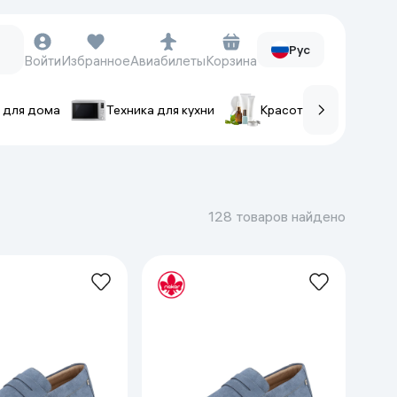
Рус
Войти
Избранное
Авиабилеты
Корзина
 для дома
Техника для кухни
Красота и уход
ов
Часы и аксессуары
Смарт-часы
128 товаров найдено
Наручные часы
Умные кольца
Фитнес-браслеты
Ремешки для часов
Фотоаппараты и видеокамеры
Фотоаппараты
Экшен-камеры