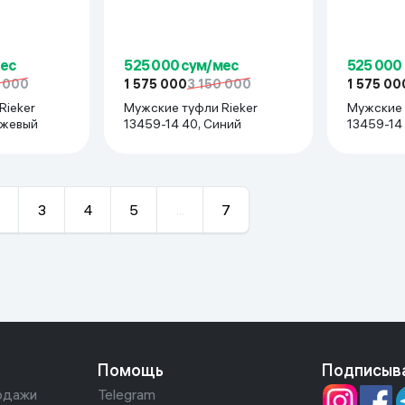
мес
525 000 сум/мес
525 000
0 000
1 575 000
3 150 000
1 575 00
Rieker
Мужские туфли Rieker
Мужские 
ежевый
13459-14 40, Синий
13459-14 
3
4
5
...
7
Помощь
Подписыв
одажи
Telegram