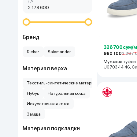
Сначала дешёвые
До
Красота и уход
Очки виртуал
Умные очки
Умный дом
Техника для игр
Бренд
326 700 сум/
Спортивные товары
Rieker
Salamander
980 100
3 267 
Мужские туфли 
Автотовары
U0703-14 46, С
Материал верха
Детские товары
Текстиль-синтетические материалы
Нубук
Натуральная кожа
Строительство и ремонт
Искусственная кожа
Ювелирные изделия
Замша
Материал подкладки
Товары для дома