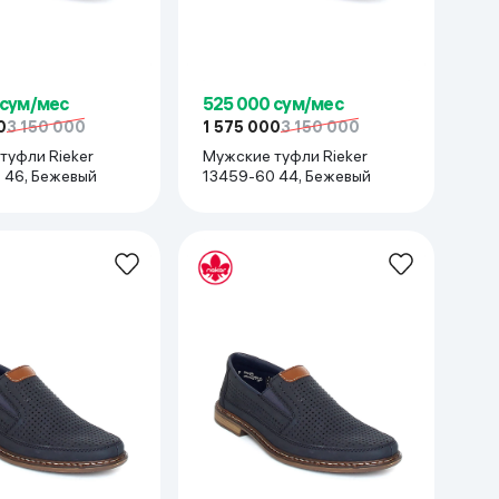
 сум/мес
525 000 сум/мес
0
3 150 000
1 575 000
3 150 000
туфли Rieker
Мужские туфли Rieker
 46, Бежевый
13459-60 44, Бежевый