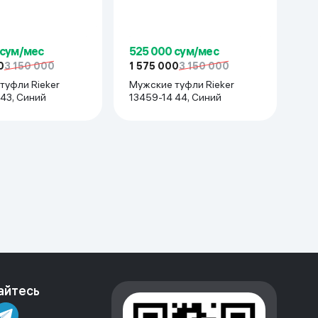
 сум/мес
525 000 сум/мес
0
3 150 000
1 575 000
3 150 000
туфли Rieker
Мужские туфли Rieker
43, Синий
13459-14 44, Синий
айтесь