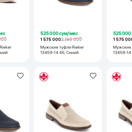
мес
525 000 сум/мес
525 000
000
1 575 000
3 150 000
1 575 00
Rieker
Мужские туфли Rieker
Мужские 
иний
13459-14 45, Синий
13459-14 