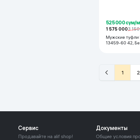
525 000 сум/
1 575 000
3 15
Мужские туфли 
13459-60 42, Б
1
2
Сервис
Документы
Продавайте на alif shop!
Общие условия пр