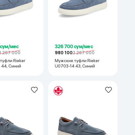
 сум/мес
326 700 сум/мес
3 267 000
980 100
3 267 000
туфли Rieker
Мужские туфли Rieker
 44, Синий
U0703-14 43, Синий