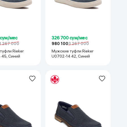
 сум/мес
326 700 сум/мес
3 267 000
980 100
3 267 000
туфли Rieker
Мужские туфли Rieker
 45, Синий
U0702-14 42, Синий