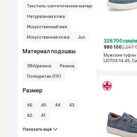
Текстиль-синтетические материалы
Дом и сад
Натуральная кожа
Канцелярия
Искусственный мех
Искусственная кожа
Jun
Бытовая химия
326 700 сум/
980 100
3 267 
Материал подошвы
Мужские туфли 
Книги
U0703-14 45, С
ЭВА/резина
Резина
Одежда и Обувь
Полиуретан (ПУ)
Размер
46
45
44
43
42
41
Показать ещё