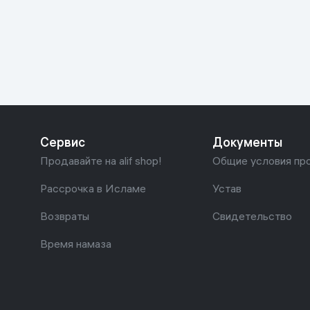
Красота и уход
Очки виртуал
Умные очки
Умный дом
Техника для игр
Спортивные товары
Сервис
Документы
Автотовары
Продавайте на alif shop!
Общие условия пр
Детские товары
Рассрочка в Исламе
Устав
Возвраты
Свидетельство
Строительство и ремонт
Время намаза
Ювелирные изделия
Товары для дома