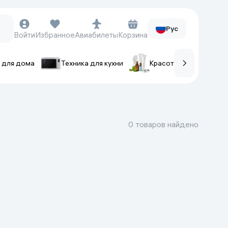
Рус
Войти
Избранное
Авиабилеты
Корзина
 для дома
Техника для кухни
Красота и уход
ов
Часы и аксессуары
Смарт-часы
0 товаров найдено
Наручные часы
Умные кольца
Фитнес-браслеты
Ремешки для часов
Фотоаппараты и видеокамеры
Фотоаппараты
Экшен-камеры