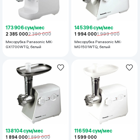
173 906 сум/мес
145 396 сум/мес
2 385 000
2 390 000
1 994 000
1 999 000
Мясорубка Panasonic MK-
Мясорубка Panasonic MK-
GX1700WTQ, белый
MG1501WTQ, белый
138 104 сум/мес
116 594 сум/мес
1 894 000
1 899 000
1 599 000