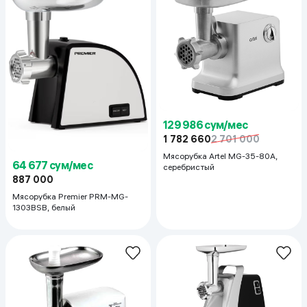
129 986 сум/мес
1 782 660
2 701 000
Мясорубка Artel MG-35-80A,
64 677 сум/мес
серебристый
887 000
Мясорубка Premier PRM-MG-
1303BSB, белый