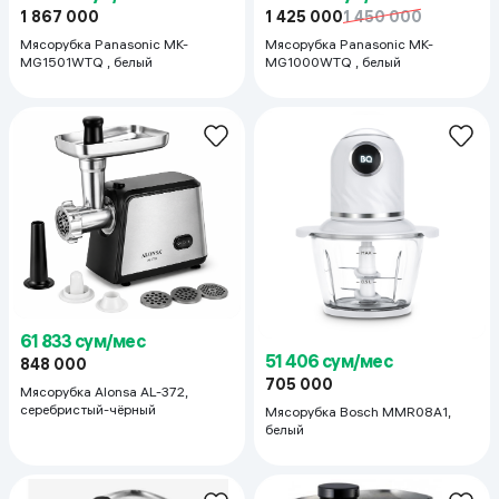
1 867 000
1 425 000
1 450 000
Мясорубка Panasonic MK-
Мясорубка Panasonic MK-
MG1501WTQ , белый
MG1000WTQ , белый
61 833 сум/мес
51 406 сум/мес
848 000
705 000
Мясорубка Alonsa AL-372,
серебристый-чёрный
Мясорубка Bosch MMR08A1,
белый