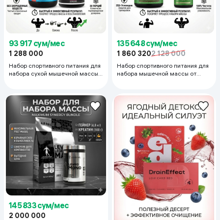
93 917 сум/мес
135 648 сум/мес
1 288 000
1 860 320
2 128 000
Набор спортивного питания для
Набор спортивного питания для
набора сухой мышечной массы
набора мышечной массы от
Rule1: Протеин (900г.) и Креатин
Optimum Nutrition: гейнер (2,7 кг)
(210г.)
и креатин (600 г)
145 833 сум/мес
2 000 000