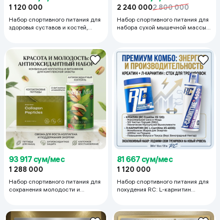
1 120 000
2 240 000
2 800 000
Набор спортивного питания для
Набор спортивного питания для
здоровья суставов и костей,
набора сухой мышечной массы
Коллаген (200г) и концентрат
Optimum Nutrition, Протеин
магния и кальция (90капсул)
(2.2кг) и креатин (300г)
93 917 сум/мес
81 667 сум/мес
1 288 000
1 120 000
Набор спортивного питания для
Набор спортивного питания для
сохранения молодости и
похудения RC: L-карнитин
красоты Green Flash:
(450мл) и Креатин (300г)
Антиоксидант (450г) и Коллаген
(20 порций)