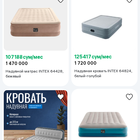
125 417 сум/мес
107 188 сум/мес
1 720 000
1 470 000
Надувная кровать INTEX 64824,
Надувной матрас INTEX 64428,
белый-голубой
бежевый