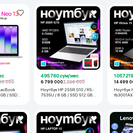
ес
495 760 сум/мес
1 057 21
00 000
6 799 000
7 700 000
14 499 
MacBook
Ноутбук HP 255R G10 / R5-
Ноутбук H
8 GB / SSD
7535U / 8 GB / SSD 512 GB /
fb3001AX)
er
15.6", серебристый
8945HS / 16 GB / SSD 512
GB / 15