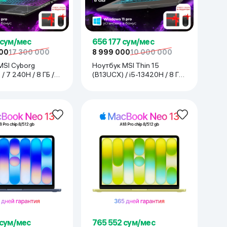
 сум/мес
656 177 сум/мес
000
17 300 000
8 999 000
10 000 000
MSI Cyborg
Ноутбук MSI Thin 15
 7 240H / 8 ГБ /
(B13UCX) / i5-13420H / 8 ГБ
Б / RTX 5060 /
/ SDD 512 ГБ / RTX 2050 /
рный
15.6", Чёрный
 сум/мес
765 552 сум/мес