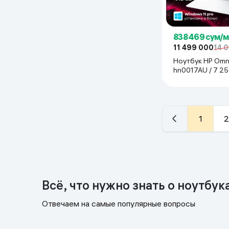
838 469 сум/
11 499 000
14 
Ноутбук HP Omn
hn0017AU / 7 250 
SDD 512 ГБ / 14", Glacier
Silver
1
2
Всё, что нужно знать о ноутбук
Отвечаем на самые популярные вопросы