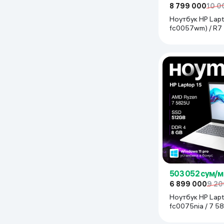
8 799 000
10 0
Дом и сад
Ноутбук HP Lapt
fc0057wm) / R7 
GB / SDD 512 GB / 15.
Канцелярия
Silver
Бытовая химия
Книги
Одежда и Обувь
503 052 сум/м
6 899 000
9 20
Ноутбук HP Lapt
fc0075nia / 7 58
SDD 512 ГБ / 15.6",
cеребристый