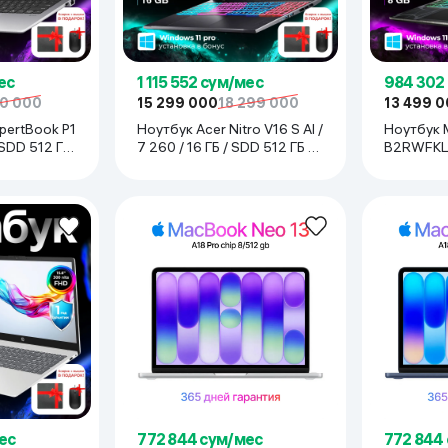
ьной реальности
ес
1 115 552 сум/мес
984 302
00 000
15 299 000
18 299 000
13 499 
pertBook P1
Ноутбук Acer Nitro V16 S AI /
Ноутбук 
/ SDD 512 ГБ
7 260 / 16 ГБ / SDD 512 ГБ /
B2RWFKL /
RTX 5060 / 16", чёрный
SDD 512 Г
15.6", Чё
ес
772 844 сум/мес
772 844