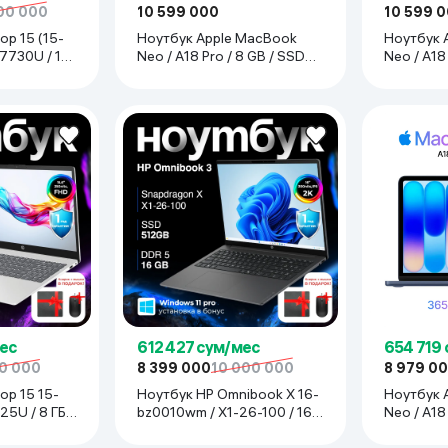
00 000
10 599 000
10 599 
op 15 (15-
Ноутбук Apple MacBook
Ноутбук 
7730U / 16
Neo / A18 Pro / 8 GB / SSD
Neo / A18
6",
512 GB / 13", Silver
512 GB / 1
ес
612 427 сум/мес
654 719
0 000
8 399 000
10 000 000
8 979 0
op 15 15-
Ноутбук HP Omnibook X 16-
Ноутбук 
25U / 8 ГБ /
bz0010wm / X1-26-100 / 16
Neo / A18
ГБ / SDD 512 ГБ / 16", Eclipse
256 GB / 1
Gray