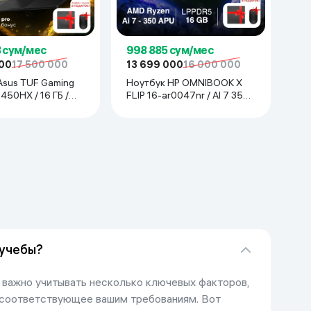
8 сум/мес
998 885 сум/мес
000
17 500 000
13 699 000
16 000 000
Asus TUF Gaming
Ноутбук HP OMNIBOOK X
3450HX / 16 ГБ /
FLIP 16-ar0047nr / AI 7 350 /
Б / RTX 5050 / 16",
16 ГБ / SDD 512 ГБ / 16",
ay
Meteor Silver
 учебы?
 важно учитывать несколько ключевых факторов,
 соответствующее вашим требованиям. Вот