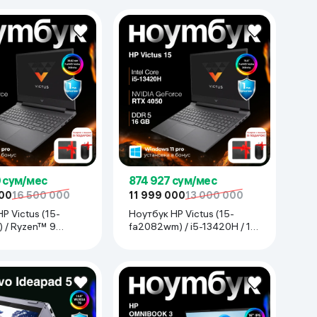
9 сум/мес
874 927 сум/мес
000
16 500 000
11 999 000
13 000 000
P Victus (15-
Ноутбук HP Victus (15-
 / Ryzen™ 9
fa2082wm) / i5-13420H / 16
GB / SSD 512 GB / 15.6", Mica
.6", Mica Silver
Silver