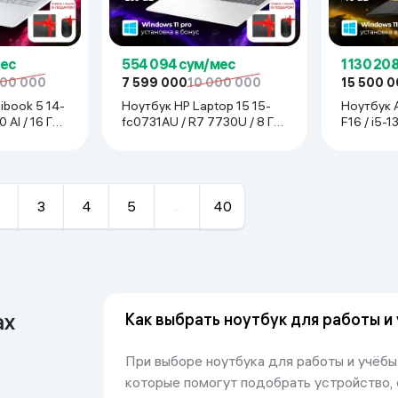
мес
554 094 сум/мес
1 130 20
000 000
7 599 000
10 000 000
15 500 
ibook 5 14-
Ноутбук HP Laptop 15 15-
Ноутбук 
AI / 16 ГБ /
fc0731AU / R7 7730U / 8 ГБ
F16 / i5-1
/ SDD 256 ГБ / 15.6", Natural
SDD 512 Г
Silver
Jaeger Gr
3
4
5
...
40
ах
Как выбрать ноутбук для работы и
При выборе ноутбука для работы и учёбы
которые помогут подобрать устройство,