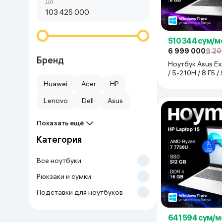
Сначала дешёвые
До
Красота и уход
Очки виртуал
Умные очки
Умный дом
510 344 сум/м
6 999 000
9 2
Техника для игр
Бренд
Ноутбук Asus Ex
/ 5-210H / 8 ГБ 
Спортивные товары
/ 15.6", Silver
Huawei
Acer
HP
Lenovo
Dell
Asus
Автотовары
Показать ещё
Детские товары
Категория
Строительство и ремонт
Все ноутбуки
Рюкзаки и сумки
Ювелирные изделия
Подставки для ноутбуков
Товары для дома
641 594 сум/м