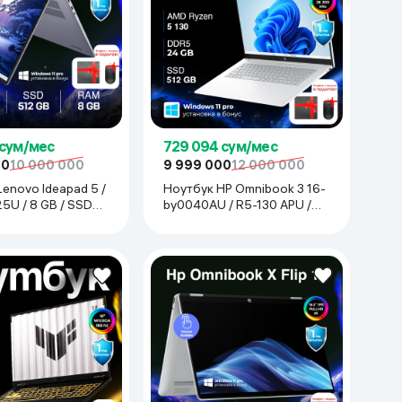
 сум/мес
729 094 сум/мес
00
10 000 000
9 999 000
12 000 000
enovo Ideapad 5 /
Ноутбук HP Omnibook 3 16-
25U / 8 GB / SSD
by0040AU / R5-130 APU /
4", серый
24 ГБ / SDD 512 ГБ / 16",
Glacier Silver