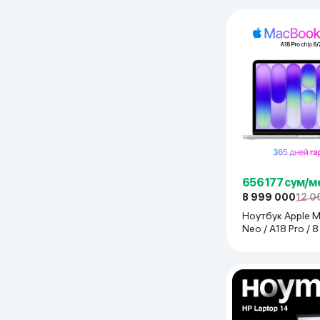
656 177 сум/м
8 999 000
12 0
Ноутбук Apple 
Neo / A18 Pro / 
256 GB / 13", Silv