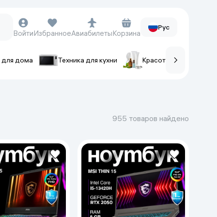
Рус
Войти
Избранное
Авиабилеты
Корзина
 для дома
Техника для кухни
Красота и уход
ов
Часы и аксессуары
Смарт-часы
955 товаров найдено
Наручные часы
Умные кольца
Фитнес-браслеты
Ремешки для часов
Фотоаппараты и видеокамеры
Фотоаппараты
Экшен-камеры