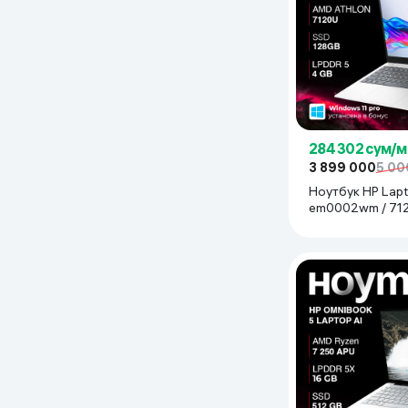
284 302 сум/м
3 899 000
5 00
Ноутбук HP Lapt
em0002wm / 7120
SDD 128 ГБ / 14"