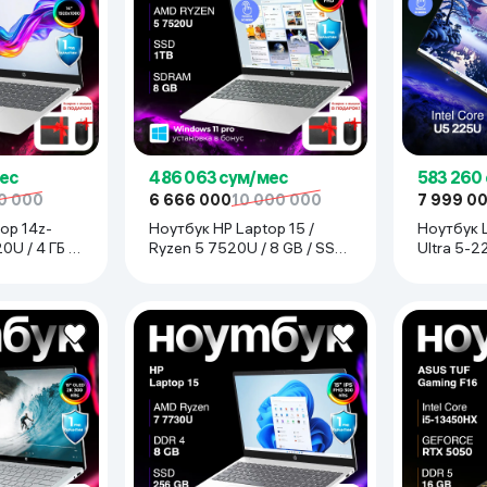
ес
486 063 сум/мес
583 260
0 000
6 666 000
10 000 000
7 999 0
op 14z-
Ноутбук HP Laptop 15 /
Ноутбук L
U / 4 ГБ /
Ryzen 5 7520U / 8 GB / SSD
Ultra 5-2
, Luna Grey
1 TB / 15.6", серебристый
512 GB / 1