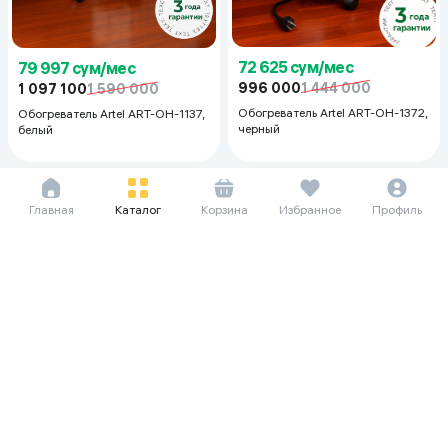
72 625 сум/мес
79 997 сум/мес
996 000
1 444 000
1 097 100
1 590 000
Обогреватель Artel ART-OH-1372,
Обогреватель Artel ART-OH-1137,
черный
белый
Главная
Каталог
Корзина
Избранное
Профиль
26 214 сум/мес
32 740 сум/мес
359 500
559 500
449 000
649 000
Обогреватель JB Конвектор PC-
Обогреватель JB OH-E3, белый