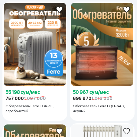
55 198 сум/мес
50 967 сум/мес
757 000
1 097 000
698 970
1 013 000
Обогреватель Ferre FOR-13,
Обогреватель Ferre FQH-640,
серебристый
черный