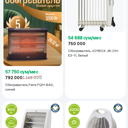
54 688 сум/мес
750 000
Обогреватель JOYBOX JB-OH-
E3-11, белый
57 750 сум/мес
792 000
1 148 000
Обогреватель Ferre FQH-640,
синий