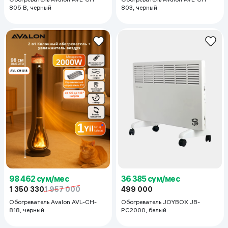
805 B, черный
803, черный
98 462 сум/мес
36 385 сум/мес
1 350 330
1 957 000
499 000
Обогреватель Avalon AVL-CH-
Обогреватель JOYBOX JB-
818, черный
PC2000, белый