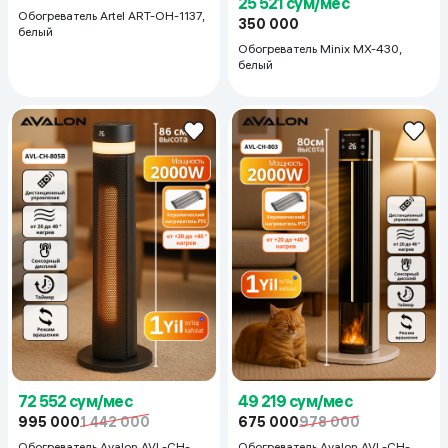
25 521 сум/мес
Обогреватель Artel ART-OH-1137,
350 000
белый
Обогреватель Minix MX-430,
белый
72 552 сум/мес
49 219 сум/мес
995 000
1 442 000
675 000
978 000
Обогреватель Avalon AVL-CH-
Обогреватель Avalon AVL-CH-