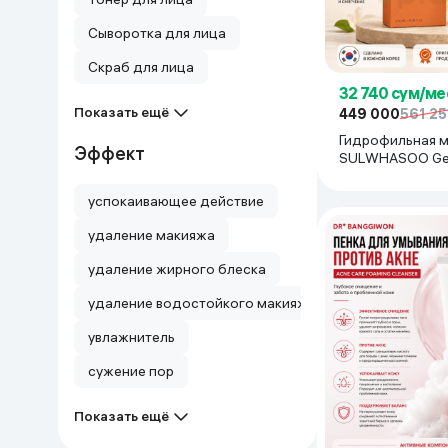
Сыворотка для лица
Скраб для лица
32 740 сум/ме
Показать ещё
449 000
561 2
Гидрофильная 
Эффект
SULWHASOO Ge
Cleansing Oil Hui
Nettoyante Douc
успокаивающее действие
удаление макияжа
удаление жирного блеска
удаление водостойкого макияжа и SPF
увлажнитель
сужение пор
Показать ещё