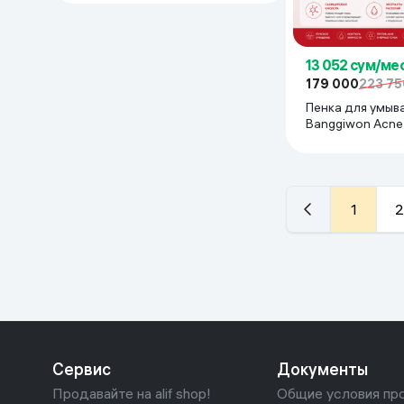
13 052 сум/ме
179 000
223 75
Пенка для умыва
Banggiwon Acne
Foaming Cleanse
1
2
Сервис
Документы
Продавайте на alif shop!
Общие условия пр