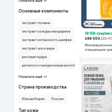
Показать ещё
Дом и сад
Основные компоненты
Канцелярия
экстракт полыни
экстракт кожуры мандарина
Бытовая химия
18 156 сум/мес
249 000
280 0
экстракт испанского шалфея
Инновационное
Книги
экстракт алоэ вера
очищающее сред
Lalarecipe Yuzu 
рисовая пудра
Foaming 3in1 Pee
Одежда и Обувь
200 мл
ретинол и гиалуроновая кислота
Показать ещё
Страна производства
Южная Корея
Россия
Тип кожи