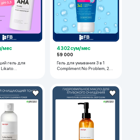
м/мес
4 302 сум/мес
59 000
й гель для
Гель для умывания 3 в 1
Likato
Compliment No Problem, 200
nal, 250 мл
мл