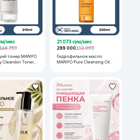
ум/мес
21 073 сум/мес
448 750
289 000
310 000
ий тонер MANYO
Гидрофильное масло
 Clearskin Toner,
MANYO Pure Cleansing Oil
Deep Clean, 200 мл