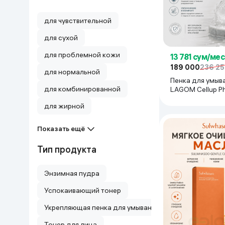
для чувствительной
для сухой
для проблемной кожи
13 781 сум/мес
189 000
236 2
для нормальной
Пенка для умыв
для комбинированной
LAGOM Cellup P
Cleanser, 120 мл
для жирной
Показать ещё
Тип продукта
Энзимная пудра
Успокаивающий тонер
Укрепляющая пенка для умывания с коллагеном и П
Тонер для лица