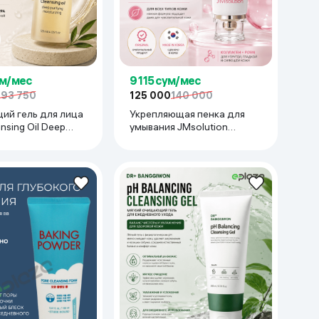
ум/мес
9 115 сум/мес
193 750
125 000
140 000
й гель для лица
Укрепляющая пенка для
ansing Oil Deep
умывания JMsolution
& Moisturizing, 120
Collagen PDRN Firming
Cleansing Foam, 120 мл