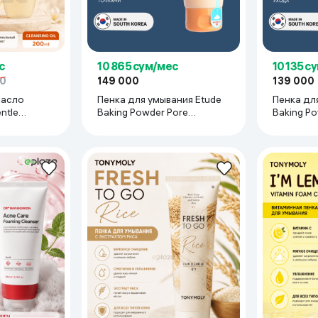
с
10 865 сум/мес
10 135 с
50
149 000
139 000
масло
Пенка для умывания Etude
Пенка для у
ntle
Baking Powder Pore
Baking Po
le
Cleansing Foam, 160 мл
Cleansing
eu, 200 мл