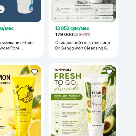
ум/мес
13 052 сум/мес
179 000
223 750
мывания Etude
Очищающий гель для лица
wder Pore
Dr. Banggiwon Cleansing Gel
 Foam, 160 мл
pH Balancing, 200 мл