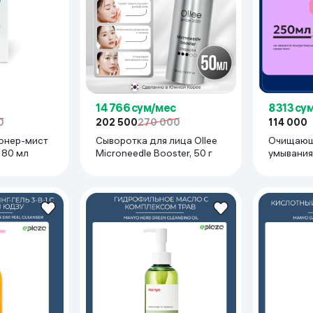
ьной реальности
14 766 сум/мес
8 313 су
0
202 500
270 000
114 000
онер-мист
Сыворотка для лица Ollee
Очищающи
, 80 мл
Microneedle Booster, 50 г
умывания 
Professio