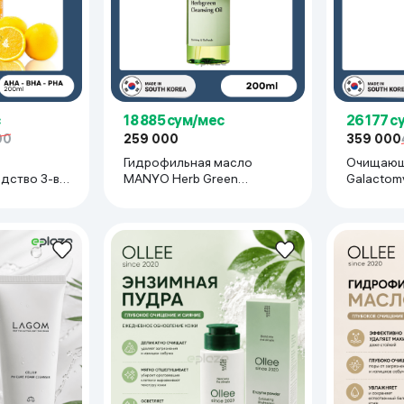
18 885 сум/мес
26 177 с
00
259 000
359 000
Гидрофильная масло
Очищающ
ство 3-в-1
MANYO Herb Green
Galactomy
Self
Cleansing Oil, 200 мл
210 мл
l Cleanser,