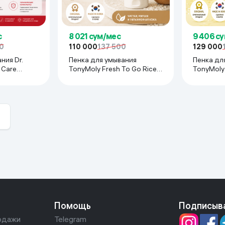
с
8 021 сум/мес
9 406 с
0
110 000
137 500
129 000
ния Dr.
Пенка для умывания
Пенка дл
 Care
TonyMoly Fresh To Go Rice,
TonyMoly 
r, 150 мл
170 мл
Foam Clea
Помощь
Подписыв
одажи
Telegram