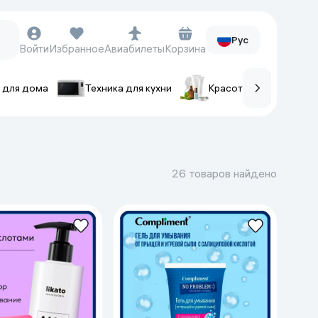
Рус
Войти
Избранное
Авиабилеты
Корзина
 для дома
Техника для кухни
Красота и уход
ов
Часы и аксессуары
Смарт-часы
26 товаров найдено
Наручные часы
Умные кольца
Фитнес-браслеты
Ремешки для часов
Фотоаппараты и видеокамеры
Фотоаппараты
Экшен-камеры