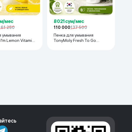
ум/мес
8 021 сум/мес
161 250
110 000
137 500
я умывания
Пенка для умывания
I'm Lemon Vitamin
TonyMoly Fresh To Go
nser, 180 мл
Avocado, 170 мл
айтесь