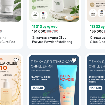
11 010 сум/мес
11 302 с
50
151 000
188 750
155 000
ания
Энзимная пудра Ollee
Очищающи
h Cure Foam
Enzyme Powder Exfoliating &
Ollee Cle
Brightening, 50 г
Purifying 
мл
ДРН