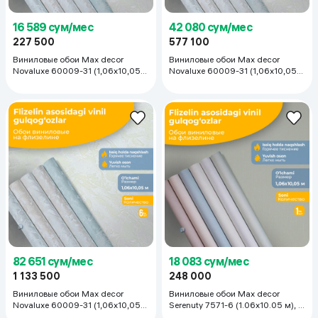
16 589 сум/мес
42 080 сум/мес
227 500
577 100
Виниловые обои Max decor
Виниловые обои Max decor
Novaluxe 60009-31 (1,06х10,05
Novaluxe 60009-31 (1,06х10,05
м), 1 рулон
м), 3 рулона
82 651 сум/мес
18 083 сум/мес
1 133 500
248 000
Виниловые обои Max decor
Виниловые обои Max decor
Novaluxe 60009-31 (1,06х10,05
Serenuty 7571-6 (1.06х10.05 м), 1
м), 6 рулонов
рулон