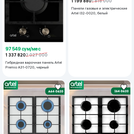
1 199 880
1 818 000
Панели газовые и электрические
Artel I32-0020, белый
97 549 сум/мес
1 337 820
2 027 000
Гибридная варочная панель Artel
Premio A31-0720, черный