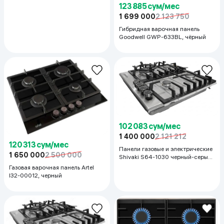
123 885 сум/мес
1 699 000
2 123 750
Гибридная варочная панель
Goodwell GWP-633BL, чёрный
102 083 сум/мес
1 400 000
2 121 212
120 313 сум/мес
Панели газовые и электрические
1 650 000
2 500 000
Shivaki S64-1030 черный-серый,
серый
Газовая варочная панель Artel
I32-00012, черный