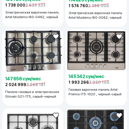
1 738 000
2 633 333
1 574 760
2 386 000
Электрическая варочная панель
Электрическая варочная панель
Artel Moderno I60-0462, черный
Artel Moderno I60-0062, черный
145 342 сум/мес
147 656 сум/мес
1 993 266
3 020 100
2 024 999
3 068 181
Газовая варочная панель Artel
Панели газовые и электрические
Premio I75-1020 , черный-серый
Shivaki G21-175, серый-черный