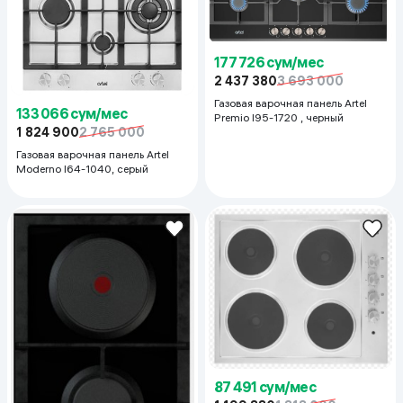
177 726 сум/мес
2 437 380
3 693 000
Газовая варочная панель Artel
133 066 сум/мес
Premio I95-1720 , черный
1 824 900
2 765 000
Газовая варочная панель Artel
Moderno I64-1040, серый
87 491 сум/мес