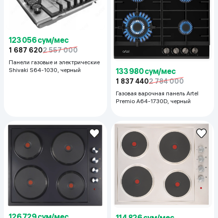
123 056 сум/мес
1 687 620
2 557 000
Панели газовые и электрические
133 980 сум/мес
Shivaki S64-1030, черный
1 837 440
2 784 000
Газовая варочная панель Artel
Premio A64-1730D, черный
126 729 сум/мес
114 826 сум/мес