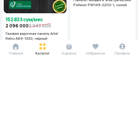
Pollwon PW149-2200-1, синий
152 833 сум/мес
2 096 000
3 043 000
Газовая варочная панель Artel
Retro A64-1330, черный
Главная
Каталог
Корзина
Избранное
Профиль