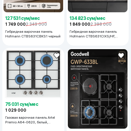
127 531 сум/мес
134 823 сум/мес
1 749 000
2 349 000
1 849 000
2 398 000
Гибридная варочная панель
Гибридная варочная панель
Hofmann CTBS631CBKS1 черный
Hofmann CTBS631CIXS/HF,
серый
75 031 сум/мес
1 029 000
Газовая варочная панель Artel
Premio A64-0620, белый,
бежевый