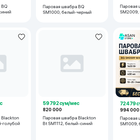
а BQ
Паровая 
Паровая швабра BQ
синий
SM2009, 
SM1000, белый-черный
и различных поверхностей при помощи только пара и воды.
язнений
влажная уборка
с
59 792 сум/мес
72 479 
820 000
994 000
 Blackton
Паровая швабра Blackton
Паровая 
, белый‑голубой
Bt SM1112, белый-cиний
SM1009, 