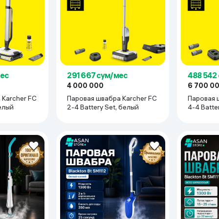
ьной реальности
мес
291 667 сум/мес
488 542
4 000 000
6 700 0
 Karcher FC
Паровая швабра Karcher FC
Паровая 
белый
2-4 Battery Set, белый
4-4 Batte