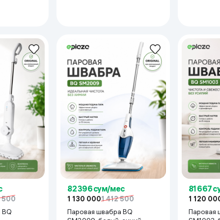
е и плотные материалы.
й и других термостойких поверхностей
с
82 396 сум/мес
81 667 
 полы, плитку, ткани и другие
7 500
1 130 000
1 412 500
1 120 00
а BQ
Паровая швабра BQ
Паровая 