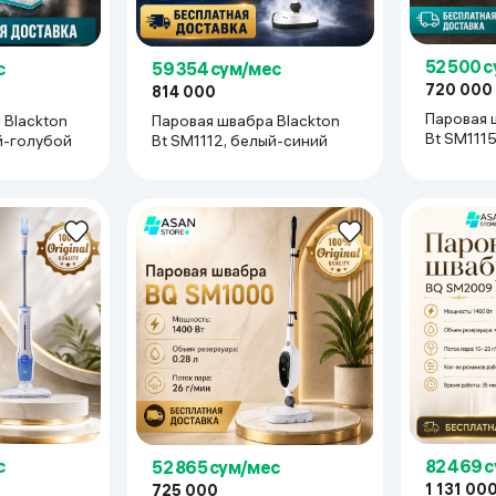
52 500 
59 354 сум/мес
с
720 000
814 000
Паровая 
Паровая швабра Blackton
 Blackton
Bt SM111
Bt SM1112, белый-синий
й-голубой
с
82 469 
52 865 сум/мес
1 131 00
725 000