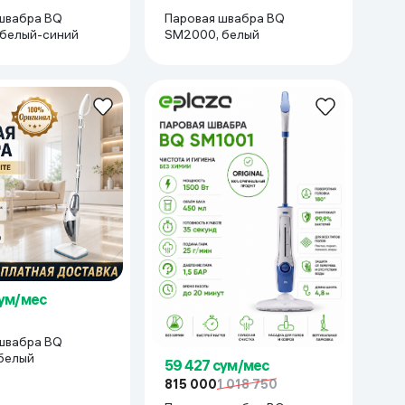
Паровая швабра BQ
швабра BQ
SM2000, белый
белый-синий
сум/мес
швабра BQ
белый
59 427 сум/мес
815 000
1 018 750