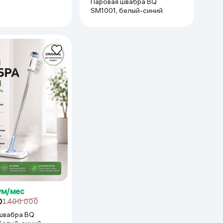
Паровая швабра BQ
SM1001, белый-синий
сум/мес
0
1 400 000
швабра BQ