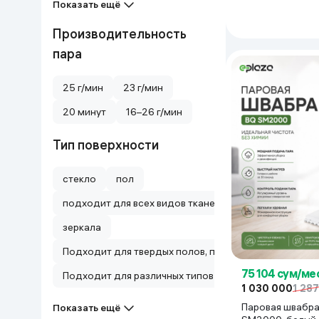
Показать ещё
Производительность
пара
25 г/мин
23 г/мин
20 минут
16–26 г/мин
Тип поверхности
стекло
пол
подходит для всех видов тканей, включая деликатны
зеркала
Подходит для твердых полов, плитки, стекла, ткане
75 104 сум/ме
Подходит для различных типов поверхностей, включая
1 030 000
1 28
Паровая швабр
Показать ещё