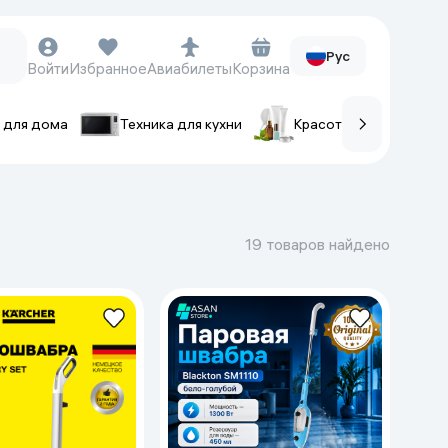
Рус
Войти
Избранное
Авиабилеты
Корзина
 для дома
Техника для кухни
Красота и уход
ов
Часы и аксессуары
Смарт-часы
19 товаров найдено
Наручные часы
Умные кольца
Фитнес-браслеты
Ремешки для часов
Фотоаппараты и видеокамеры
Фотоаппараты
Экшен-камеры