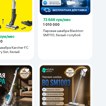
73 646 сум/мес
1 010 000
Паровая швабра Blackton
SM1110, белый-голубой
 сум/мес
00
швабра Karcher FC
ry Set, белый