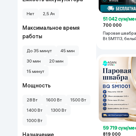
Дом и сад
Нет
2,5 Ач
51 042 сум/ме
Канцелярия
700 000
Максимальное время
Паровая швабра
работы
Bt SM1113, белы
Бытовая химия
До 35 минут
45 мин
Книги
30 мин
20 мин
15 минут
Одежда и Обувь
Мощность
28 Вт
1600 Вт
1500 Вт
1400 Вт
1300 Вт
1000 Вт
59 719 сум/ме
Назначение
819 000