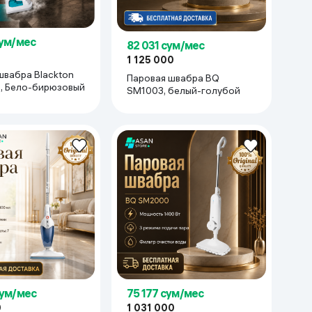
сум/мес
82 031 сум/мес
1 125 000
швабра Blackton
Паровая швабра BQ
5, Бело-бирюзовый
SM1003, белый-голубой
75 177 сум/мес
сум/мес
1 031 000
0