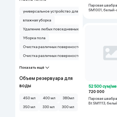
Паровая швабр
SM1001, белый-
универсальное устройство для уборки и дезинфекци
влажная уборка
Удаление любых повседневных сухих и влажных загр
Уборка пола
Очистка различных поверхностей с помощью пара , 
Очистка различных поверхностей с помощью пара
Показать ещё
Объем резервуара для
воды
52 500 сум/ме
720 000
450 мл
400 мл
380мл
Паровая швабра
Bt SM1113
350 мл
330 мл
300 мл