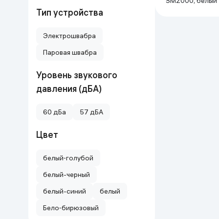
SM2000, белый
Тип устройства
Электрошвабра
Паровая швабра
Уровень звукового
давления (дБА)
60 дБа
57 дБА
Цвет
белый‑голубой
белый-черный
белый-cиний
белый
Бело‑бирюзовый