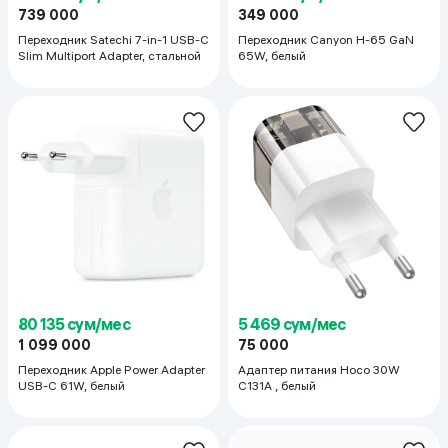
739 000
349 000
Переходник Satechi 7-in-1 USB-C
Переходник Canyon H-65 GaN
Slim Multiport Adapter, стальной
65W, белый
80 135 сум/мес
5 469 сум/мес
1 099 000
75 000
Переходник Apple Power Adapter
Адаптер питания Hoco 30W
USB-C 61W, белый
C131A , белый