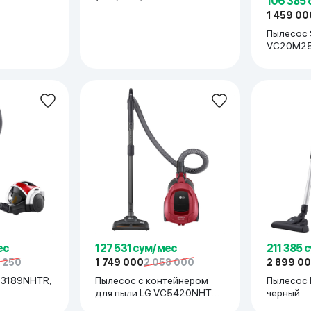
106 385
1 459 00
Пылесос
VC20M25
Черный/
ес
127 531 сум/мес
211 385 
1 250
1 749 000
2 058 000
2 899 0
73189NHTR,
Пылесос с контейнером
Пылесос 
для пыли LG VC5420NHTR,
черный
черно-красный