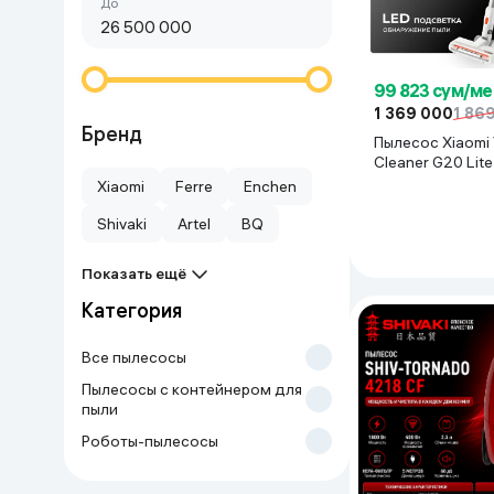
Сначала дешёвые
До
Красота и уход
Очки виртуал
Умные очки
Умный дом
99 823 сум/ме
1 369 000
1 86
Техника для игр
Бренд
Пылесос Xiaomi
Cleaner G20 Lite
Спортивные товары
Xiaomi
Ferre
Enchen
Shivaki
Artel
BQ
Автотовары
Показать ещё
Детские товары
Категория
Строительство и ремонт
Все пылесосы
Пылесосы с контейнером для
пыли
Ювелирные изделия
Роботы-пылесосы
Товары для дома