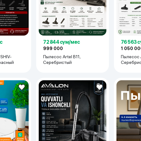
с
72 844 сум/мес
76 563 
999 000
1 050 00
 SHIV-
Пылесос Artel B11,
Пылесос A
красный
Серебристый
Серебри