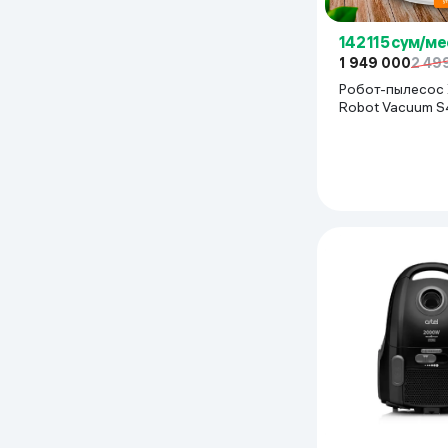
142 115 сум/ме
1 949 000
2 49
Робот-пылесос 
Robot Vacuum S
белый