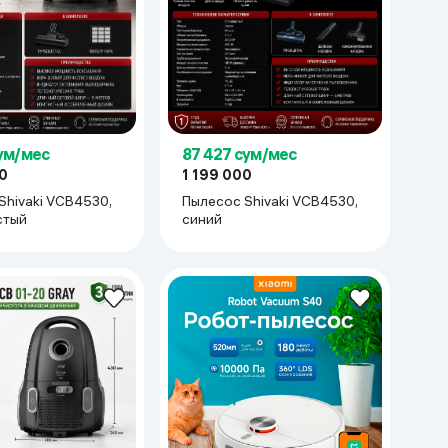
сум/мес
87 427 сум/мес
0
1 199 000
Shivaki VCB4530,
Пылесос Shivaki VCB4530,
стый
синий