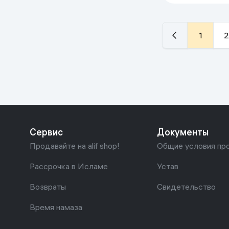
1
2
Сервис
Документы
Продавайте на alif shop!
Общие условия пр
Рассрочка в Исламе
Устав
Возвраты
Свидетельство
Время намаза