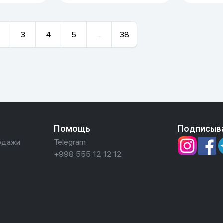
3
4
5
...
38
Помощь
Подписыв
одажи
Telegram
+998 555 12 12 12