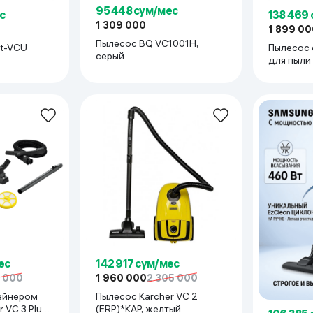
95 448 сум/мес
с
138 469
1 309 000
1 899 00
Пылесос BQ VC1001H,
rt-VCU
Пылесос 
серый
для пыли
Бронзов
ес
142 917 сум/мес
8 000
1 960 000
2 305 000
ейнером
Пылесос Karcher VC 2
 VC 3 Plus,
(ERP)*KAP, желтый