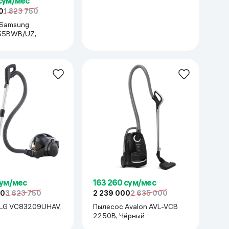
 сум/мес
0
1 823 750
 Samsung
5BWB/UZ,
Синий
сум/мес
163 260 сум/мес
00
3 623 750
2 239 000
2 635 000
LG VC83209UHAV,
Пылесос Avalon AVL-VCB
2250B, Чёрный