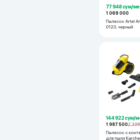
77 948 сум/ме
1 069 000
Пылесос Artel A
0120, черный
144 922 сум/м
1 987 500
2 33
Пылесос с конт
для пыли Karcher