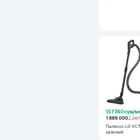
желтый
137 740 сум/м
1 889 000
2 36
Пылесос LG VC
красный