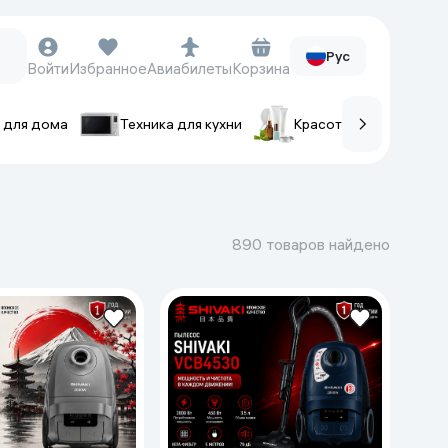
Рус
Войти
Избранное
Авиабилеты
Корзина
 для дома
Техника для кухни
Красота и уход
ов
Часы и аксессуары
Смарт-часы
890 товаров найдено
Наручные часы
Умные кольца
Фитнес-браслеты
Ремешки для часов
Фотоаппараты и видеокамеры
Фотоаппараты
Экшен-камеры