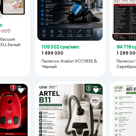
ьной реальности
с
9 000
 Vacuum
 EU, белый
109 302 сум/мес
94 719 
1 499 000
1 299 00
Пылесос Avalon VCC1835 B,
Пылесос 
Чёрный
Серебри