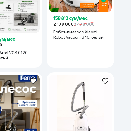
158 813 сум/мес
2 178 000
2 478 000
Робот-пылесос Xiaomi
Robot Vacuum S40, белый
сум/мес
0
rtel VCB 0120,
стый