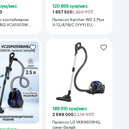
 сум/мес
120 859 сум/мес
0
1 657 500
1 950 000
с контейнером
Пылесос Karcher WD 2 Plus
 BQ VCA1003W ,
V-12/4/18/C (YYY) EU,
ый
желтый
189 510 сум/мес
2 599 000
3 176 000
Пылесос LG VK89609HQ,
сине-белый