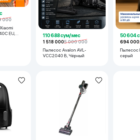
с
9 000
Xiaomi
40C EU,
110 688 сум/мес
50 604 
1 518 000
5 000 000
694 000
Пылесос Avalon AVL-
Пылесос F
VCC2040 B, Чёрный
серый