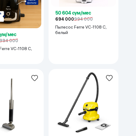
50 604 сум/мес
694 000
994 000
Пылесос Ferre VC-1108 C,
белый
сум/мес
994 000
erre VC-1108 C,