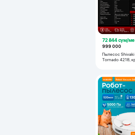
Дом и сад
Канцелярия
Бытовая химия
72 844 сум/ме
999 000
Пылесос Shivaki
Книги
Tornado 4218, 
Одежда и Обувь