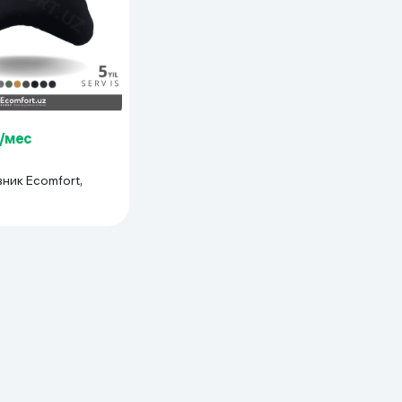
м/мес
ник Ecomfort,