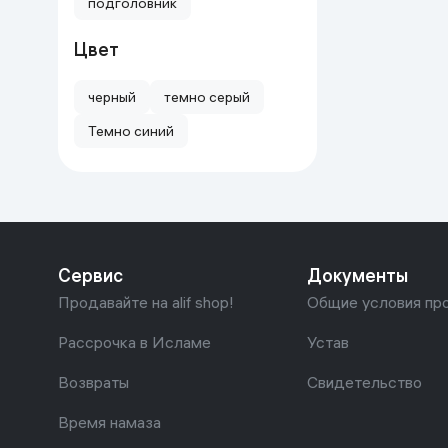
подголовник
Дом и сад
Цвет
Канцелярия
черный
темно серый
Темно синий
Бытовая химия
Книги
Одежда и Обувь
Сервис
Документы
Продавайте на alif shop!
Общие условия пр
Рассрочка в Исламе
Устав
Возвраты
Свидетельство
Время намаза