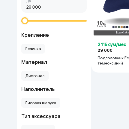
Сначала дешёвые
До
Красота и уход
Очки виртуал
Умные очки
Умный дом
Техника для игр
Крепление
2 115 сум/мес
Спортивные товары
Резинка
29 000
Подголовник Ec
Материал
Автотовары
темно-синий
Диогонал
Детские товары
Наполнитель
Строительство и ремонт
Рисовая шелуха
Ювелирные изделия
Тип аксессуара
Товары для дома