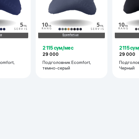
ьной реальности
2 115 сум/мес
2 115 су
29 000
29 000
omfort,
Подголовник Ecomfort,
Подголов
темно-серый
Черный