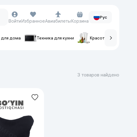
Рус
Войти
Избранное
Авиабилеты
Корзина
 для дома
Техника для кухни
Красота и уход
ов
Часы и аксессуары
Смарт-часы
3 товаров найдено
Наручные часы
Умные кольца
Фитнес-браслеты
Ремешки для часов
Фотоаппараты и видеокамеры
Фотоаппараты
Экшен-камеры