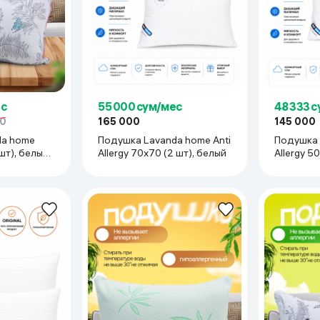
ес
55 000 сум/мес
48 333 
50
165 000
145 000
da home
Подушка Lavanda home Anti
Подушка 
шт), белый-
Allergy 70x70 (2 шт), белый
Allergy 5