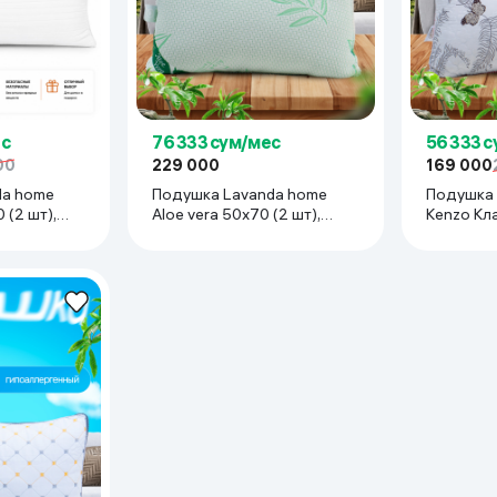
ес
76 333 сум/мес
56 333 
00
229 000
169 000
da home
Подушка Lavanda home
Подушка 
 (2 шт),
Aloe vera 50x70 (2 шт),
Kenzo Кла
белый
белый-с