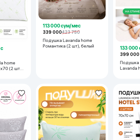
ьной реальности
113 000 сум/мес
339 000
423 750
Подушка Lavanda home
Романтика (2 шт), белый
133 000
ес
399 000
Подушка 
da home
Lavanda h
x70 (2 шт),