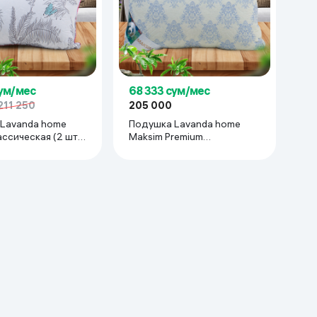
сум/мес
68 333 сум/мес
211 250
205 000
Lavanda home
Подушка Lavanda home
ссическая (2 шт),
Maksim Premium
ерый
Классическая (2 шт), белый