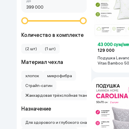
Сначала дешёвые
До
Красота и уход
Очки виртуал
Умные очки
Умный дом
Техника для игр
Количество в комплекте
43 000 сум/м
Спортивные товары
(2 шт)
(1 шт)
129 000
Подушка Lavan
Материал чехла
Автотовары
Vitas Bamboo 50
белый-зеленый
хлопок
микрофибра
Детские товары
Страйп-сатин
Строительство и ремонт
Жаккардовая трёхслойная ткань с Aloe Vera
Ювелирные изделия
Назначение
Товары для дома
Для здорового и глубокого сна