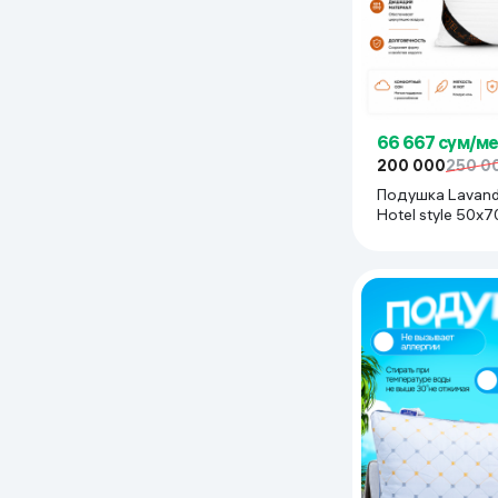
66 667 сум/м
200 000
250 0
Подушка Lavan
Hotel style 50x70
белый