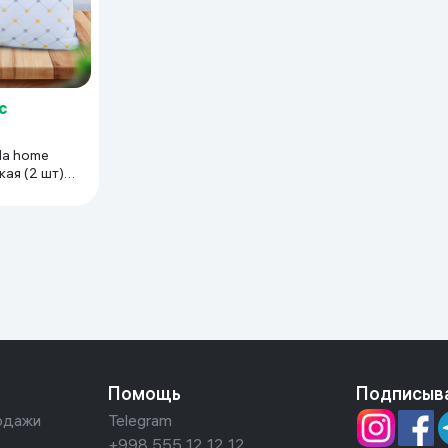
с
da home
ая (2 шт),
Помощь
Подписыв
одажи
Telegram
+998 555 12 12 12