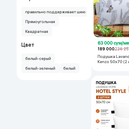
правильно поддерживает шею и спину
Прямоугольная
Квадратная
63 000 сум/м
Цвет
189 000
236 2
Подушка Lavan
белый-серый
Kenzo 50x70 (2 
серый
белый-зеленый
белый