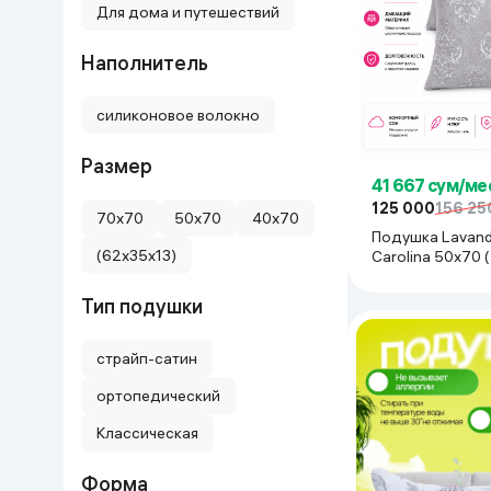
Для дома и путешествий
Дом и сад
Наполнитель
Канцелярия
силиконовое волокно
Бытовая химия
Размер
41 667 сум/ме
Книги
125 000
156 25
70x70
50x70
40x70
Подушка Lavan
(62x35x13)
Carolina 50x70 (2 шт),
Одежда и Обувь
белый-серый
Тип подушки
страйп-сатин
ортопедический
Классическая
Форма