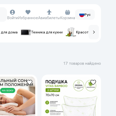
Рус
Войти
Избранное
Авиабилеты
Корзина
 для дома
Техника для кухни
Красота и уход
ов
Часы и аксессуары
Смарт-часы
17 товаров найдено
Наручные часы
Умные кольца
Фитнес-браслеты
Ремешки для часов
Фотоаппараты и видеокамеры
Фотоаппараты
Экшен-камеры