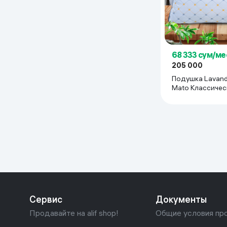
68 333 сум/ме
205 000
Подушка Lavan
Mato Классическ
белый
Сервис
Документы
Продавайте на alif shop!
Общие условия пр