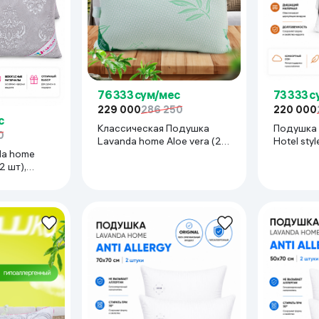
76 333 сум/мес
73 333 
229 000
286 250
220 000
с
Классическая Подушка
Подушка 
0
Lavanda home Aloe vera (2
Hotel styl
da home
шт), белый
белый