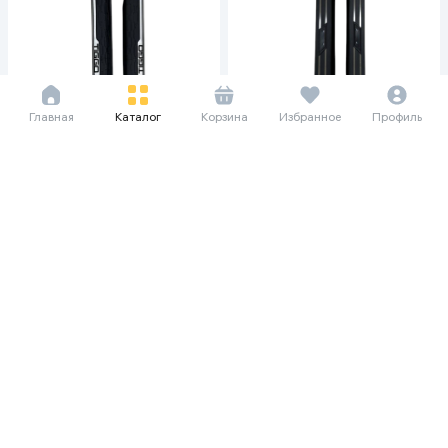
Главная
Каталог
Корзина
Избранное
Профиль
82 851 сум/мес
1 136 240
82 851 сум/мес
Порог площадка для Chery
1 136 240
7Pro/8ProMax, черный
Порог площадка для Chery
7Pro/8ProMax, черный