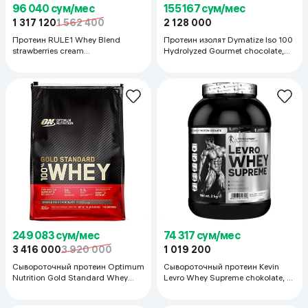
96 040 сум/мес
155 167 сум/мес
1 317 120
1 562 400
2 128 000
Протеин RULE1 Whey Blend
Протеин изолят Dymatize Iso 100
strawberries cream
Hydrolyzed Gourmet chocolate,
Сывороточный протеин, 2.2 кг
2.3кг
249 083 сум/мес
74 317 сум/мес
3 416 000
3 920 000
1 019 200
Сывороточный протеин Optimum
Сывороточный протеин Kevin
Nutrition Gold Standard Whey
Levro Whey Supreme chokolate, 2
Double Rich Chokolate, 4.5кг
кг