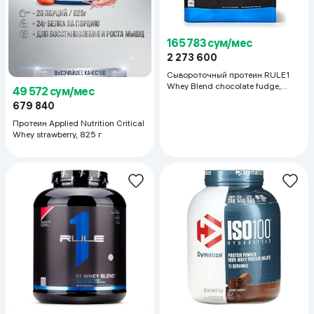
165 783 сум/мес
2 273 600
Сывороточный протеин RULE1
Whey Blend chocolate fudge,
49 572 сум/мес
4.6кг
679 840
Протеин Applied Nutrition Critical
Whey strawberry, 825 г