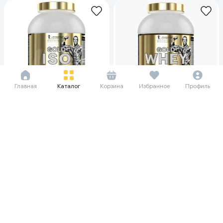
Главная
Каталог
Корзина
Избранное
Профиль
110 250 сум/мес
89 833 сум/мес
1 512 000
1 232 000
1 344 000
Сывороточный протеин Kevin
Сывороточный протеин Kevin
Gold Iso chocolate, 2 кг
Whey Gold chocolate, 2 кг