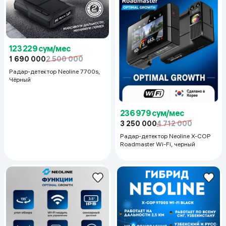
123 229 сум/мес
1 690 000
2 500 000
Радар-детектор Neoline 7700s,
Чёрный
236 979 сум/мес
3 250 000
4 712 000
Радар-детектор Neoline X-COP
Roadmaster Wi-Fi, черный