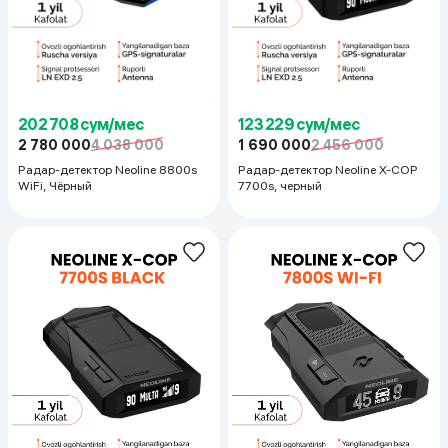
202 708 сум/мес
123 229 сум/мес
2 780 000
4 038 000
1 690 000
2 456 000
Радар-детектор Neoline 8800s
Радар-детектор Neoline X-COP
WiFi, Чёрный
7700s, черный