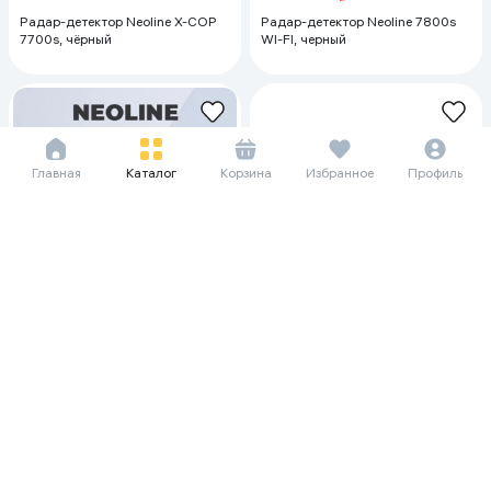
Радар-детектор Neoline X-COP
Радар-детектор Neoline 7800s
7700s, чёрный
WI-FI, черный
Главная
Каталог
Корзина
Избранное
Профиль
123 229 сум/мес
123 229 сум/мес
1 690 000
2 456 000
1 690 000
2 456 000
Радар-детектор Neoline 7700s,
Радар-детектор Neoline 7700s,
чёрный
черный