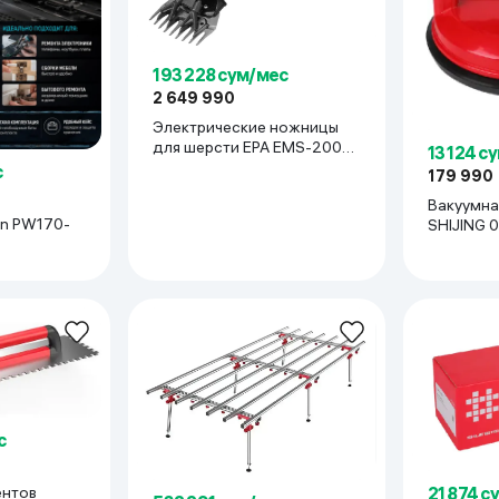
ьной реальности
193 228 сум/мес
2 649 990
Электрические ножницы
для шерсти EPA EMS-200
13 124 с
(200W), красный
с
179 990
Вакуумна
on PW170-
SHIJING 0
с
ентов
21 874 с