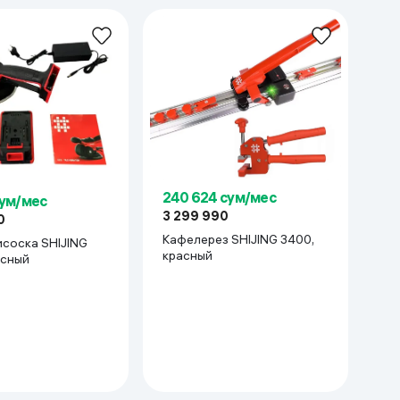
240 624 сум/мес
сум/мес
3 299 990
0
Кафелерез SHIJING 3400,
соска SHIJING
красный
асный