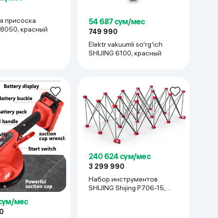
я присоска
54 687 сум/мес
08050, красный
749 990
Elektr vakuumli so‘rg‘ich
SHIJING 6100, красный
240 624 сум/мес
3 299 990
Набор инструментов
SHIJING Shijing P706-15,
стальной
 сум/мес
0