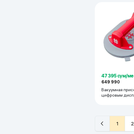
47 395 сум/ме
649 990
Вакуумная прис
цифровым дисп
SHIJING P618A, 
1
2