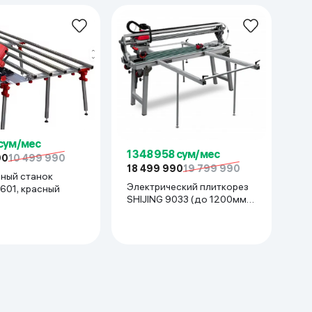
 сум/мес
1 348 958 сум/мес
90
10 499 990
18 499 990
19 799 990
ный станок
Электрический плиткорез
601, красный
SHIJING 9033 (до 1200мм),
красный