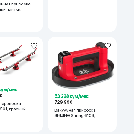
нная присоска
дки плитки
hijing 9392,
 сум/мес
53 228 сум/мес
90
729 990
переноски
501, красный
Вакуумная присоска
SHIJING Shijing 6108,
красный