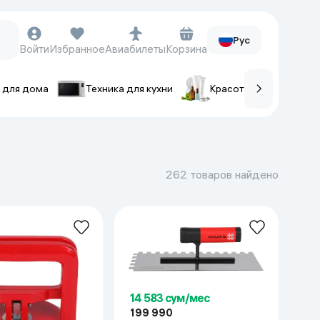
Рус
Войти
Избранное
Авиабилеты
Корзина
 для дома
Техника для кухни
Красота и уход
ов
Часы и аксессуары
Смарт-часы
262 товаров найдено
Наручные часы
Умные кольца
Фитнес-браслеты
Ремешки для часов
Фотоаппараты и видеокамеры
Фотоаппараты
14 583 сум/мес
199 990
Экшен-камеры