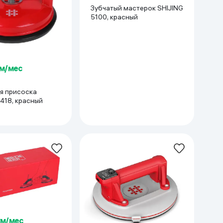
Зубчатый мастерок SHIJING
5100, красный
ум/мес
я присоска
418, красный
ум/мес