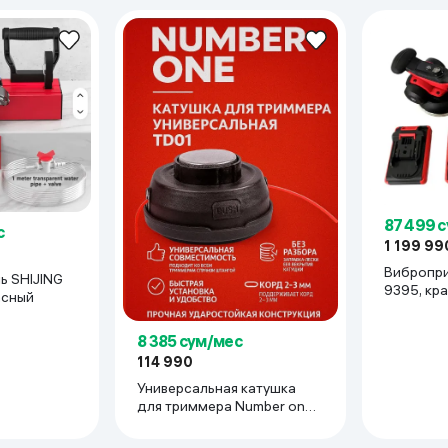
87 499 
с
1 199 99
Вибропри
ING
9395, кр
асный
8 385 сум/мес
114 990
Универсальная катушка
для триммера Number one
TD01, чёрный