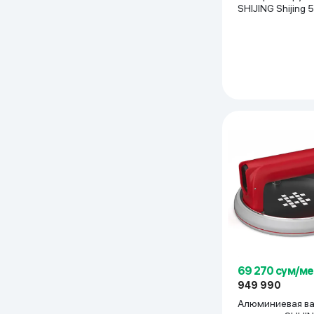
SHIJING Shijing 
Дом и сад
красный
Канцелярия
Бытовая химия
Книги
Одежда и Обувь
69 270 сум/ме
949 990
Алюминиевая в