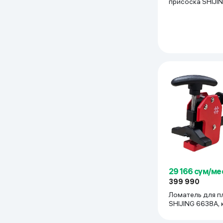
присоска SHIJING 6106,
красный
29 166 сум/ме
399 990
Ломатель для п
SHIJING 6638A,