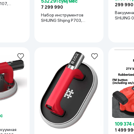
532 291 сум/мес
5107,
299 990
7 299 990
Вакуумна
Набор инструментов
SHIJING 
SHIJING Shijing P703,
стальной
с
109 374
акуумная
1 499 99