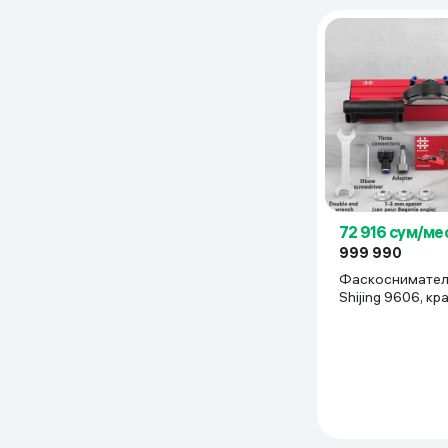
72 916 сум/ме
999 990
Фаскосниматель SHIJ
Shijing 9606, кр