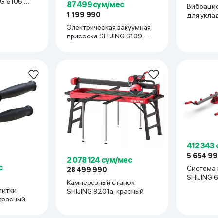
87 499 сум/мес
Вибрацио
1 199 990
для укла
SHIJING S
Электрическая вакуумная
красный
присоска SHIJING 6109,
красный
412 343
5 654 9
2 078 124 сум/мес
с
Система 
28 499 990
SHIJING 6
Камнерезный станок
литки
SHIJING 9201a, красный
 красный