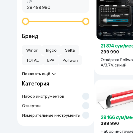
Сначала дешёвые
До
Красота и уход
Очки виртуал
Умные очки
Умный дом
Техника для игр
Бренд
21 874 сум/ме
Спортивные товары
Winor
Ingco
Selta
299 990
Отвёртка Pollw
TOTAL
EPA
Pollwon
Автотовары
A/3.7V, синий
Показать ещё
Детские товары
Категория
Строительство и ремонт
Набор инструментов
Отвёртки
Ювелирные изделия
Измерительные инструменты
29 166 сум/ме
399 990
Товары для дома
Набор инструм