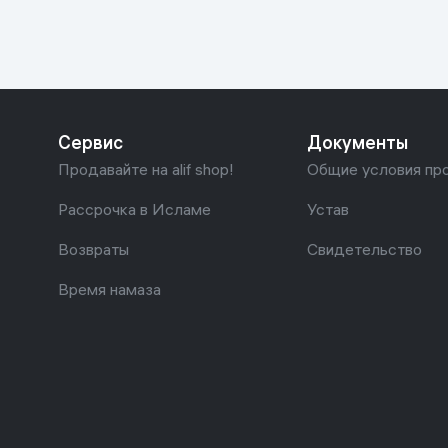
Сервис
Документы
Продавайте на alif shop!
Общие условия пр
Рассрочка в Исламе
Устав
Возвраты
Свидетельство
Время намаза