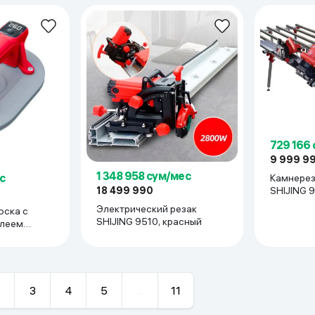
729 166
9 999 9
1 348 958 сум/мес
с
Камнерез
18 499 990
SHIJING 9
Электрический резак
оска с
SHIJING 9510, красный
леем
красный
3
4
5
...
11