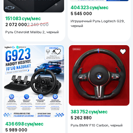
404 323 сум/мес
5 545 000
151 083 сум/мес
Игрушечный Руль Logitech G29,
2 072 000
2 240 000
черный
Руль Chevrolet Malibu 2, черный
383 752 сум/мес
5 262 880
436 698 сум/мес
Руль BMW F10 Carbon, черный
5 989 000