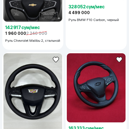
328 052 сум/мес
4 499 000
Руль BMW F10 Carbon, черный
142 917 сум/мес
1 960 000
2 240 000
Руль Chevrolet Malibu 2, cтальной
163 333 сум/мес