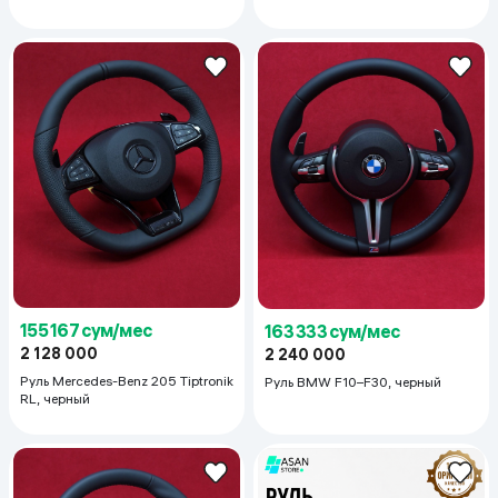
155 167 сум/мес
163 333 сум/мес
2 128 000
2 240 000
Руль Mercedes-Benz 205 Tiptronik
Руль BMW F10–F30, черный
RL, черный