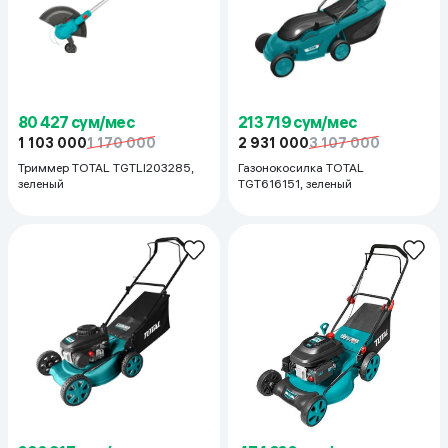
80 427 сум/мес
213 719 сум/мес
1 103 000
1 170 000
2 931 000
3 107 000
Триммер TOTAL TGTLI203285,
Газонокосилка TOTAL
зеленый
TGT616151, зеленый