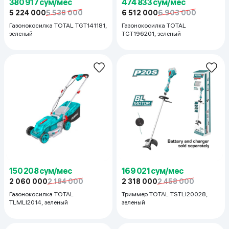
380 917 сум/мес
474 833 сум/мес
5 224 000
5 538 000
6 512 000
6 903 000
Газонокосилка TOTAL TGT141181,
Газонокосилка TOTAL
зеленый
TGT196201, зеленый
150 208 сум/мес
169 021 сум/мес
2 060 000
2 184 000
2 318 000
2 458 000
Газонокосилка TOTAL
Триммер TOTAL TSTLI20028,
TLMLI2014, зеленый
зеленый