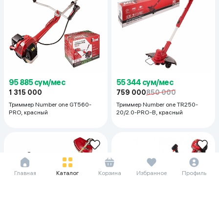
95 885 сум/мес
55 344 сум/мес
1 315 000
759 000
850 000
Триммер Number one GT560-
Триммер Number one TR250-
PRO, красный
20/2.0-PRO-B, красный
Главная
Каталог
Корзина
Избранное
Профиль