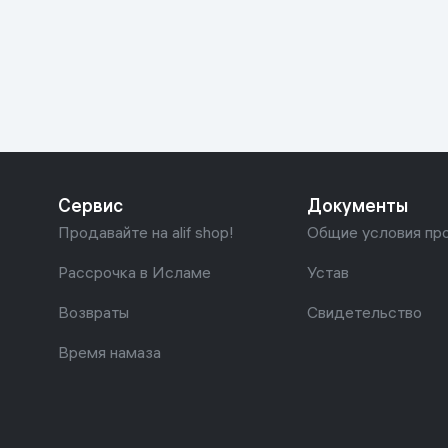
Красота и уход
Очки виртуал
Умные очки
Умный дом
Техника для игр
Спортивные товары
Сервис
Документы
Автотовары
Продавайте на alif shop!
Общие условия пр
Детские товары
Рассрочка в Исламе
Устав
Возвраты
Свидетельство
Строительство и ремонт
Время намаза
Ювелирные изделия
Товары для дома