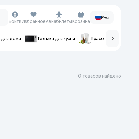
Рус
Войти
Избранное
Авиабилеты
Корзина
 для дома
Техника для кухни
Красота и уход
ов
Часы и аксессуары
Смарт-часы
0 товаров найдено
Наручные часы
Умные кольца
Фитнес-браслеты
Ремешки для часов
Фотоаппараты и видеокамеры
Фотоаппараты
Экшен-камеры