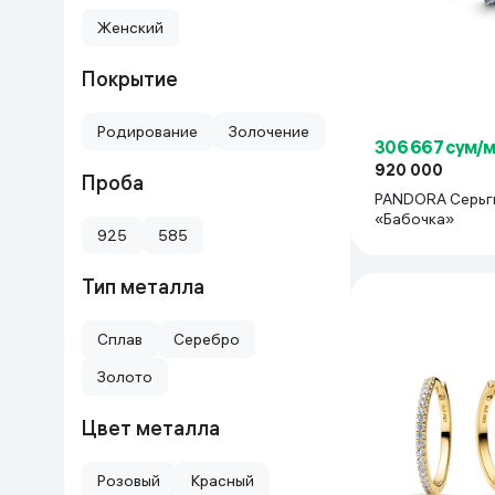
Женский
Дом и сад
Покрытие
Канцелярия
Родирование
Золочение
Бытовая химия
306 667 сум/
920 000
Проба
PANDORA Серьг
Книги
«Бабочка»
925
585
Одежда и Обувь
Тип металла
Сплав
Серебро
Золото
Цвет металла
Розовый
Красный