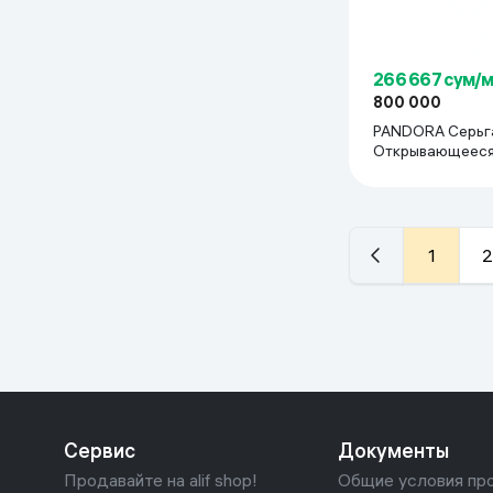
266 667 сум/
800 000
PANDORA Серьг
Открывающееся
1
2
Сервис
Документы
Продавайте на alif shop!
Общие условия пр