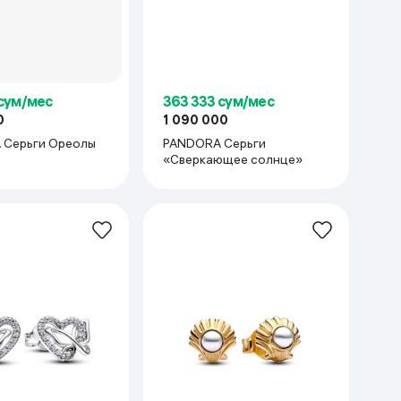
 сум/мес
363 333 сум/мес
0
1 090 000
 Cерьги Ореолы
PANDORA Серьги
«Сверкающее солнце»