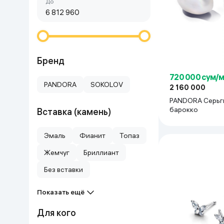
Сначала дешёвые
До
Красота и уход
Очки виртуал
Умные очки
Умный дом
Техника для игр
Бренд
720 000 сум/
Спортивные товары
PANDORA
SOKOLOV
2 160 000
PANDORA Серьг
Автотовары
барокко
Вставка (камень)
Детские товары
Эмаль
Фианит
Топаз
Жемчуг
Бриллиант
Строительство и ремонт
Без вставки
Ювелирные изделия
Показать ещё
Для кого
Товары для дома