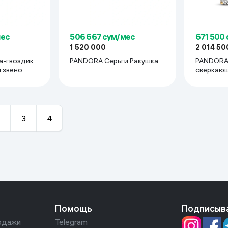
мес
506 667 сум/мес
671 500
1 520 000
2 014 50
а-гвоздик
PANDORA Серьги Ракушка
PANDORA
 звено
сверкающ
3
4
Помощь
Подписыв
одажи
Telegram