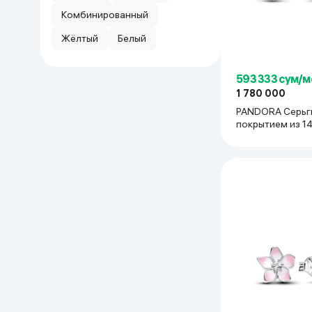
Комбинированный
Жёлтый
Белый
593 333 сум/м
1 780 000
PANDORA Серьг
покрытием из 1
золота и прозр
кристаллами