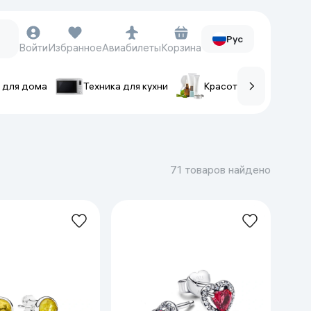
Рус
Войти
Избранное
Авиабилеты
Корзина
 для дома
Техника для кухни
Красота и уход
ов
Часы и аксессуары
Смарт-часы
71 товаров найдено
Наручные часы
Умные кольца
Фитнес-браслеты
Ремешки для часов
Фотоаппараты и видеокамеры
Фотоаппараты
Экшен-камеры