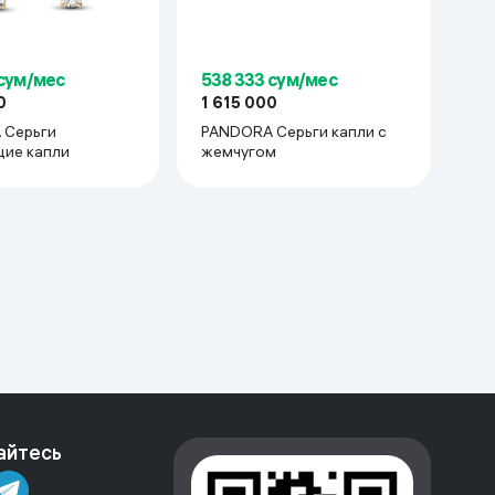
 сум/мес
538 333 сум/мес
0
1 615 000
 Серьги
PANDORA Серьги капли с
ие капли
жемчугом
айтесь