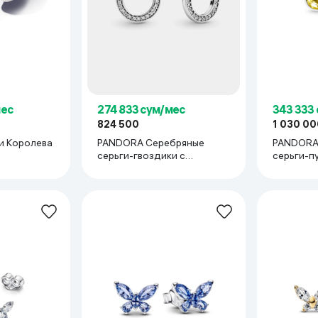
ьной реальности
мес
274 833 сум/мес
343 333
824 500
1 030 00
и Королева
PANDORA Серебряные
PANDORA
серьги-гвоздики с
серьги-п
прозрачным кубическим
цирконием