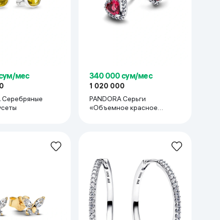
 сум/мес
340 000 сум/мес
0
1 020 000
 Cеребряные
PANDORA Серьги
усеты
«Объемное красное
сердце»