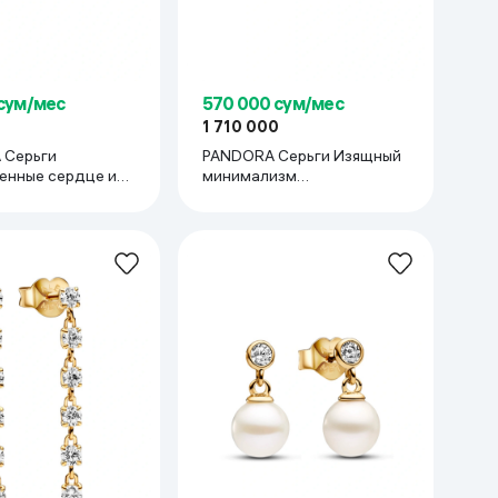
 сум/мес
570 000 сум/мес
1 710 000
 Серьги
PANDORA Серьги Изящный
енные сердце и
минимализм
PANDORA263269C00