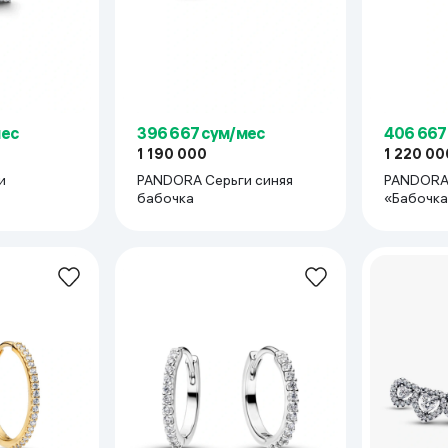
мес
396 667 сум/мес
406 667
1 190 000
1 220 00
и
PANDORA Серьги синяя
PANDORA
бабочка
«Бабочка