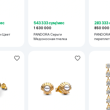
мес
543 333 сум/мес
283 333
1 630 000
850 000
и Цвет
PANDORA Серьги
PANDORA
Медоносная пчелка
переплет
бабочка