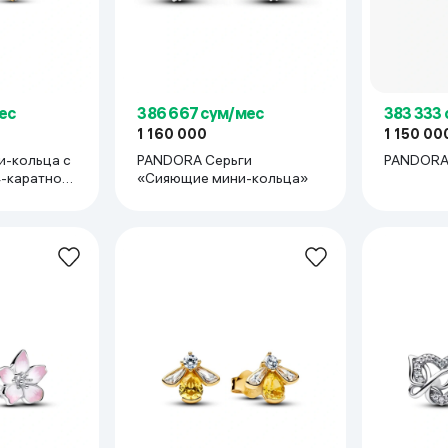
ес
386 667 сум/мес
383 333
1 160 000
1 150 00
и-кольца с
PANDORA Серьги
PANDORA
4-каратного
«Сияющие мини-кольца»
ачными