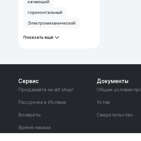
качающий
горизонтальный
Электромеханический
Показать ещё
Сервис
Документы
Продавайте на alif shop!
Общие условия пр
Рассрочка в Исламе
Устав
Возвраты
Свидетельство
Время намаза