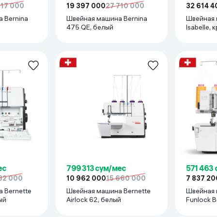
917 000
19 397 000
27 710 000
32 614 4
 ширины стежка: до 5 мм
 Bernina
Швейная машина Bernina
Швейная 
ения нити, возможность двойной иглы , 15 швейных операций
475 QE, белый
Isabelle,
ения нити, возможность двойной иглы
 ширины стежка, возможность шитья двойной иглой, рукавная пла
ес
799 313 сум/мес
571 463
32 000
10 962 000
15 660 000
7 837 20
 Bernette
Швейная машина Bernette
Швейная 
 белый
Airlock 62, белый