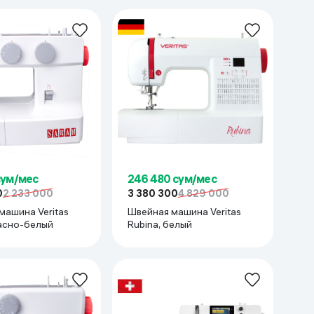
сум/мес
246 480 сум/мес
0
2 233 000
3 380 300
4 829 000
машина Veritas
Швейная машина Veritas
расно-белый
Rubina, белый