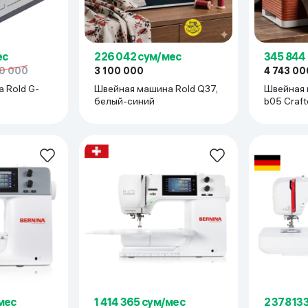
ьной реальности
ес
226 042 сум/мес
345 844
0 000
3 100 000
4 743 00
 Rold G-
Швейная машина Rold Q37,
Швейная 
белый-синий
b05 Craft
оранжев
/мес
1 414 365 сум/мес
2 378 13