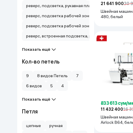
21 641 900
30 
реверс, подсветка, рукавная платформа Регулировка
Дом и сад
Швейная машина
реверс, подсветка рабочей зоны, регулировка натяж
480, белый
Канцелярия
реверс, подсветка рабочей зоны, регулировка натяж
реверс, встроенная подсветка, регулировка длины и
Бытовая химия
Показать ещё
Книги
Кол-во петель
Одежда и Обувь
9
8 видов Петель
7
6 видов
5
4
Показать ещё
833 613 сум/м
11 432 400
16 3
Петля
Швейная машина
Airlock B64,
цепные
ручная