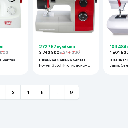
ес
272 767 сум/мес
109 484
 000
3 740 800
5 344 000
1 501 50
 Veritas
Швейная машина Veritas
Швейная 
Power Stitch Pro, красно-
Janis, 
белый
3
4
5
...
9