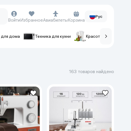
Рус
Войти
Избранное
Авиабилеты
Корзина
 для дома
Техника для кухни
Красота и уход
ов
Часы и аксессуары
Смарт-часы
163 товаров найдено
Наручные часы
Умные кольца
Фитнес-браслеты
Ремешки для часов
Фотоаппараты и видеокамеры
Фотоаппараты
Экшен-камеры