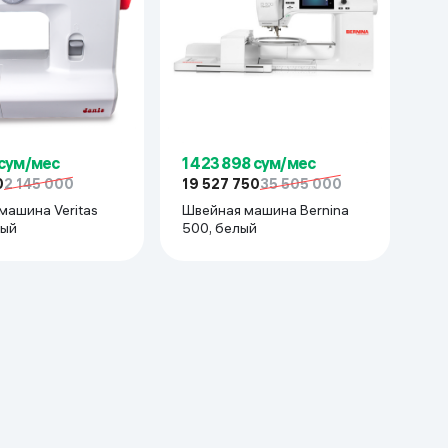
 сум/мес
1 423 898 сум/мес
0
2 145 000
19 527 750
35 505 000
машина Veritas
Швейная машина Bernina
белый
500, белый