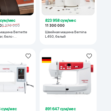
 сум/мес
823 958 сум/мес
0
5 270 000
11 300 000
машина Bernette
Швейная машина Bernina
er, бело-
L450, белый
ый
3 сум/мес
891 647 сум/мес