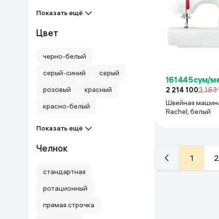
Показать ещё
Цвет
черно-белый
серый-синий
серый
161 445 сум/м
розовый
красный
2 214 100
3 163
Швейная машина
красно-белый
Rachel, белый
Показать ещё
Челнок
1
2
стандартная
ротационный
прямая строчка