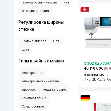
полуавтоматическая
нет
автоматическая
Регулировка ширины
стежка
Только зиг-заг
Нет
Есть
Типы швейных машин
3 362 625 сум
46 116 000
65 
электронное
Швейная машина
770 QE
электромеханические
оверлок
механические
компьютерные
Электронное