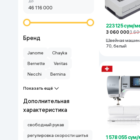
Сначала дешёвые
До
Красота и уход
Очки виртуал
Умные очки
Умный дом
223 125 сум/м
3 060 000
3 60
Техника для игр
Бренд
Швейная машина
70, белый
Спортивные товары
Janome
Chayka
Bernette
Veritas
Автотовары
Necchi
Bernina
Детские товары
Показать ещё
Строительство и ремонт
Дополнительная
характеристика
Ювелирные изделия
свободный рукав
Товары для дома
регулировка скорости шитья
1 578 055 сум