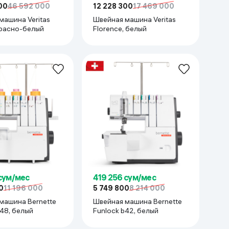
00
46 592 000
12 228 300
17 469 000
машина Veritas
Швейная машина Veritas
 красно-белый
Florence, белый
тформа, отделение для аксессуаров
 сум/мес
419 256 сум/мес
0
11 196 000
5 749 800
8 214 000
машина Bernette
Швейная машина Bernette
Funlock B48, белый
Funlock b42, белый