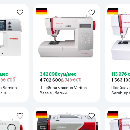
/мес
342 898 сум/мес
113 976 
880 000
4 702 600
6 718 000
1 563 10
 Bernina
Швейная машина Veritas
Швейная 
 PLUS, белый
Bessie , белый
Sarah, к