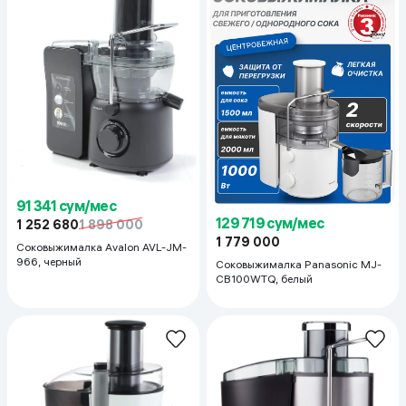
91 341 сум/мес
129 719 сум/мес
1 252 680
1 898 000
1 779 000
Соковыжималка Avalon AVL-JM-
966, черный
Соковыжималка Panasonic MJ-
CB100WTQ, белый