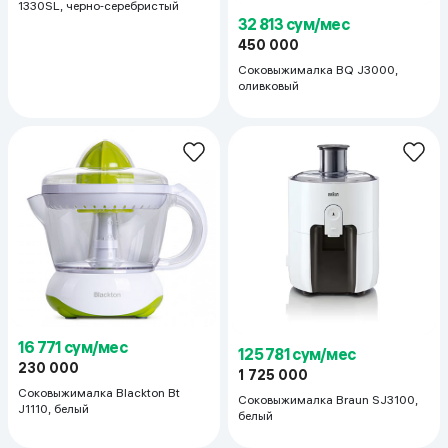
1330SL, черно‑серебристый
32 813 сум/мес
450 000
Соковыжималка BQ J3000,
оливковый
16 771 сум/мес
125 781 сум/мес
230 000
1 725 000
Соковыжималка Blackton Bt
Соковыжималка Braun SJ3100,
J1110, белый
белый