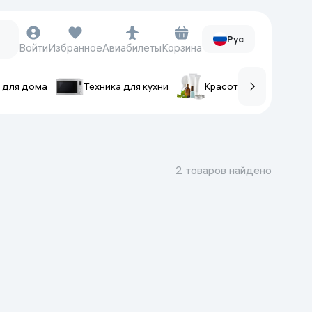
Рус
Войти
Избранное
Авиабилеты
Корзина
 для дома
Техника для кухни
Красота и уход
ов
Часы и аксессуары
Смарт-часы
2 товаров найдено
Наручные часы
Умные кольца
Фитнес-браслеты
Ремешки для часов
Фотоаппараты и видеокамеры
Фотоаппараты
Экшен-камеры