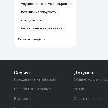
улучшение текстуры и выравнивание тона кожи
повышение упругости
очищение пор
интенсивное увлажнение
Показать ещё
Сервис
Документы
Продавайте на alif shop!
Общие условия пр
Рассрочка в Исламе
Устав
Возвраты
Свидетельство