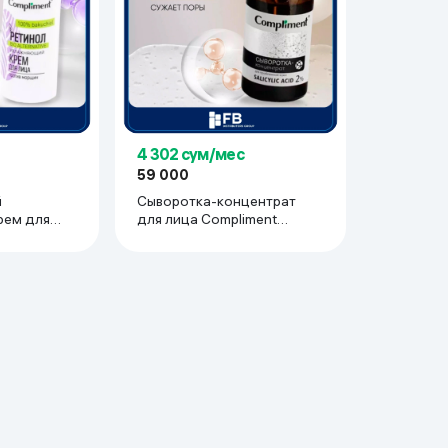
ьной реальности
4 302 сум/мес
59 000
й
Сыворотка-концентрат
рем для
для лица Compliment
t против
Salicylic Acid, 27 мл