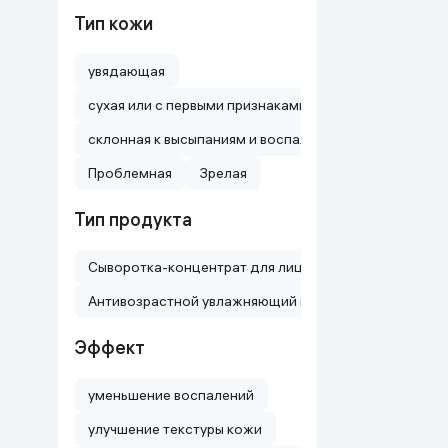
Тип кожи
Дом и сад
увядающая
Канцелярия
сухая или с первыми признаками старения (для всех
Бытовая химия
склонная к высыпаниям и воспалениям
Проблемная
Зрелая
Книги
Тип продукта
Одежда и Обувь
Сыворотка-концентрат для лица
Антивозрастной увлажняющий крем для лица
Эффект
уменьшение воспалений
улучшение текстуры кожи