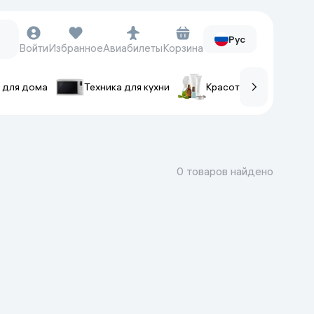
Рус
Войти
Избранное
Авиабилеты
Корзина
 для дома
Техника для кухни
Красота и уход
ов
Часы и аксессуары
Смарт-часы
0 товаров найдено
Наручные часы
Умные кольца
Фитнес-браслеты
Ремешки для часов
Фотоаппараты и видеокамеры
Фотоаппараты
Экшен-камеры