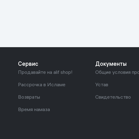
Красота и уход
Очки виртуал
Умные очки
Умный дом
Техника для игр
Спортивные товары
Сервис
Документы
Автотовары
Продавайте на alif shop!
Общие условия пр
Детские товары
Рассрочка в Исламе
Устав
Возвраты
Свидетельство
Строительство и ремонт
Время намаза
Ювелирные изделия
Товары для дома