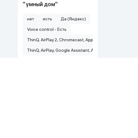
"умный дом"
нет
есть
Да (Яндекс)
Voice control - Есть
ThinQ, AirPlay 2, Chromecast, Apple HomeKit, Google Assi
ThinQ, AirPlay, Google Assistant, Alexa, Chromecast
Показать ещё
Размер диагонали
98"
85"
75"
65"
55"
50 "
Показать ещё
Разрешение