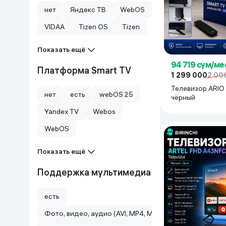
нет
Яндекс ТВ
WebOS
VIDAA
Tizen OS
Tizen
Показать ещё
94 719 сум/ме
Платформа Smart TV
1 299 000
2 00
Телевизор ARIO S
нет
есть
webOS 25
чёрный
Yandex TV
Webos
WebOS
Показать ещё
Поддержка мультимедиа
есть
Фото, видео, аудио (AVI, MP4, MKV, JPEG и др.)