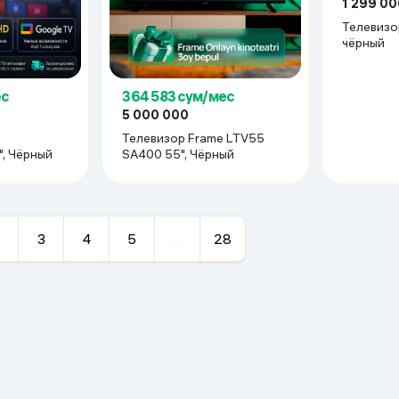
1 299 00
Телевизор
чёрный
ес
364 583 сум/мес
5 000 000
Телевизор Frame LTV55
, Чёрный
SA400 55", Чёрный
3
4
5
...
28