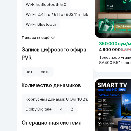
Wi‑Fi 5, Bluetooth 5.0
Wi-Fi: 2.4 ГГц / 5 ГГц (802.11n), Bluetooth: 5.0, Поддер
Wi-Fi, Bluetooth
Показать ещё
350 000 сум/
Запись цифрового эфира
4 800 000
5 50
PVR
Телевизор Fram
SA400 55", чёр
нет
есть
Количество динамиков
Корпусный динамик 8 Ом, 10 Вт, 2 динамика Dolby Su
Dolby Digital+
4
2
Операционная система