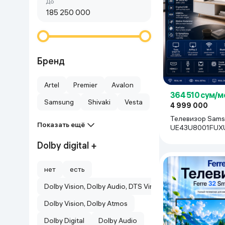
Сначала дешёвые
До
Красота и уход
Очки виртуал
Умные очки
Умный дом
Техника для игр
Бренд
Спортивные товары
Artel
Premier
Avalon
364 510 сум/м
Samsung
Shivaki
Vesta
4 999 000
Автотовары
Телевизор Sam
Показать ещё
UE43U8001FUXUZ
Детские товары
чёрный
Dolby digital +
Строительство и ремонт
нет
есть
Dolby Vision, Dolby Audio, DTS Virtual X
Ювелирные изделия
Dolby Vision, Dolby Atmos
Товары для дома
Dolby Digital
Dolby Audio