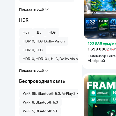
Дом и сад
Показать ещё
HDR
Канцелярия
Нет
Да
HLG
Бытовая химия
HDR10, HLG, Dolby Vision
123 885 сум/м
Книги
1 699 000
2 09
HDR10, HLG
Телевизор Ferre
HDR10, HDR10+, HLG, Dolby Vision IQ
AI, чёрный
Одежда и Обувь
Показать ещё
Беспроводная связь
Wi‑Fi 6E, Bluetooth 5.3, AirPlay 2, Chromecast
Wi‑Fi 6, Bluetooth 5.3
Wi‑Fi 5, Bluetooth 5.1