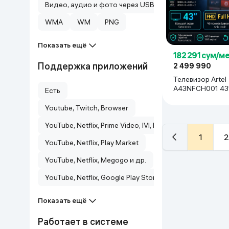
Видео, аудио и фото через USB
WMA
WM
PNG
Показать ещё
182 291 сум/м
Поддержка приложений
2 499 990
Телевизор Artel
A43NFCH001 43"
Есть
Youtube, Twitch, Browser
YouTube, Netflix, Prime Video, IVI, Megogo и другие
1
2
YouTube, Netflix, Play Market
YouTube, Netflix, Megogo и др.
YouTube, Netflix, Google Play Store, Browser
Показать ещё
Работает в системе