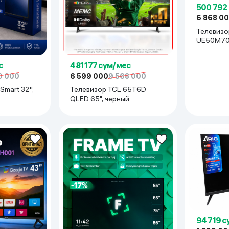
500 792
6 868 0
Телевизо
UE50M70
Чёрный
481 177 сум/мес
с
6 599 000
9 568 000
0 000
Телевизор TCL 65T6D
mart 32'',
QLED 65", черный
94 719 