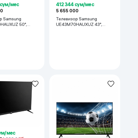
 сум/мес
412 344 сум/мес
00
5 655 000
р Samsung
Телевизор Samsung
HAUXUZ 50",
UE43M70HAUXUZ 43",
Чёрный
сум/мес