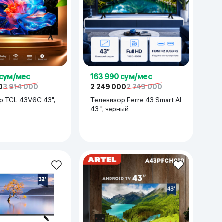
 сум/мес
163 990 сум/мес
0
3 914 000
2 249 000
2 749 000
р TCL 43V6C 43",
Телевизор Ferre 43 Smart AI
43 ", черный