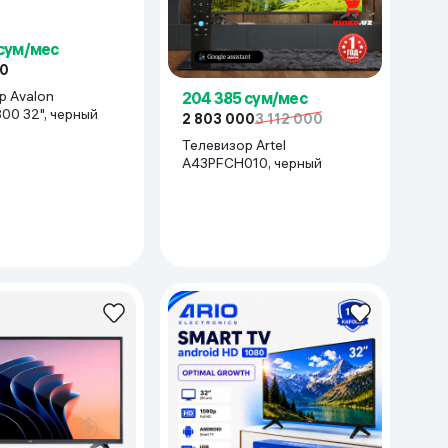
 сум/мес
00
р Avalon
204 385 сум/мес
0 32", черный
2 803 000
3 112 000
Телевизор Artel
A43PFCH010, черный