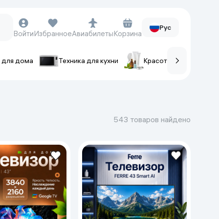
Рус
Войти
Избранное
Авиабилеты
Корзина
 для дома
Техника для кухни
Красота и уход
ов
Часы и аксессуары
Смарт-часы
543 товаров найдено
Наручные часы
Умные кольца
Фитнес-браслеты
Ремешки для часов
Фотоаппараты и видеокамеры
Фотоаппараты
Экшен-камеры