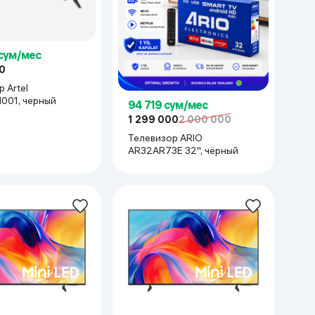
 сум/мес
0
 Artel
01, черный
94 719 сум/мес
1 299 000
2 000 000
Телевизор ARIO
AR32AR73E 32'', чёрный