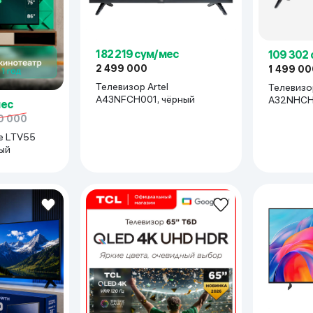
жка Miracast
182 219 сум/мес
109 302
2 499 000
1 499 00
Телевизор Artel
Телевизор
A43NFCH001, чёрный
A32NHCH0
мес
0 000
e LTV55
ный
rround