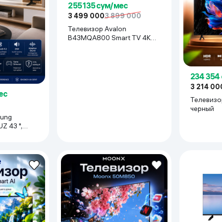
255 135 сум/мес
ьной реальности
3 499 000
3 899 000
Телевизор Avalon
B43MQA800 Smart TV 4K
43", Чёрный
234 354
3 214 00
ес
Телевизо
черный
sung
 43 ",