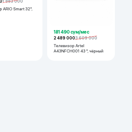
0
1 883 000
 ARIO Smart 32",
181 490 сум/мес
2 489 000
3 609 000
Телевизор Artel
A43NFCH001 43 ", чёрный