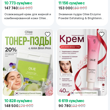
10 773 сум/мес
11 156 сум/мес
147 740
166 000
153 000
180 000
Освежающий крем для жирной и
Энзимная пудра Ollee Enzyme
комбинированной кожи Ollee
Powder Exfoliating & Brightening,
Cream for oily skin 2x hydration,
50 мл
100 мл
10 828 сум/мес
6 619 сум/мес
148 500
270 000
90 780
102 000