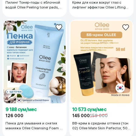
Пилинг Тонер-пэды с яблочной
Крем для кожи вокруг глаз с
водой Ollee Peeling toner pads,
лифтинг эффектом Ollee Lifting
80 шт
Moisturizing , 40 мл
9 188 сум/мес
10 573 сум/мес
126 000
145 000
159 000
Пенка для умывания и снятия
ВВ-крем в среднем оттенке (тон
макияжа Ollee Cleansing Foam +
02) Ollee Mate Skin Perfector, 50
Face Brush, 150 мл
мл