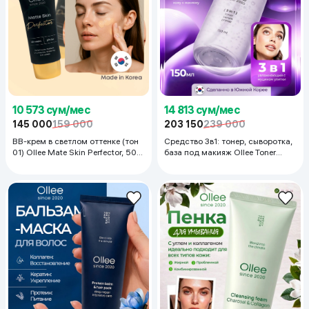
10 573 сум/мес
14 813 сум/мес
145 000
159 000
203 150
239 000
ВВ-крем в светлом оттенке (тон
Средство 3в1: тонер, сыворотка,
01) Ollee Mate Skin Perfector, 50
база под макияж Ollee Toner
мл
Serum Primer 3 in 1 , 150 мл