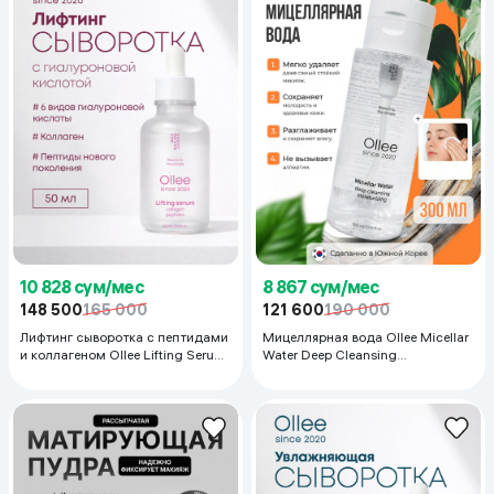
10 828 сум/мес
8 867 сум/мес
148 500
165 000
121 600
190 000
Лифтинг сыворотка с пептидами
Мицеллярная вода Ollee Micellar
и коллагеном Ollee Lifting Serum
Water Deep Cleansing
Collagen Peptides, 50 мл
Moisturizing, 300 мл