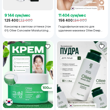
11 404 сум/мес
9 144 сум/мес
156 400
184 000
125 400
132 000
Гидрофильное масло для
Консилер в светлом оттенке (тон
удаления макияжа Ollee Deep
01) Ollee Concealer Moisturizing
Purifying & Moisturizing
Masking 01, 4.5 мл
Cleansing Oil, 120 мл