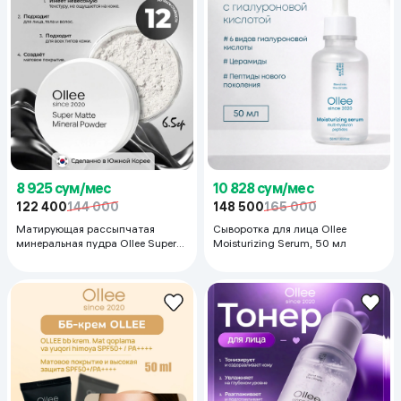
8 925 сум/мес
10 828 сум/мес
122 400
144 000
148 500
165 000
Матирующая рассыпчатая
Сыворотка для лица Ollee
минеральная пудра Ollee Super
Moisturizing Serum, 50 мл
Matte Mineral Powder, 7 гр