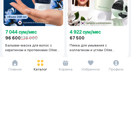
7 044 сум/мес
4 922 сум/мес
96 600
138 000
67 500
Бальзам-маска для волос с
Пенка для умывания с
кератином и протеинами Ollee
коллагеном и углем Ollee
Protein Balm & Hair Pack deep
Cleansing Foam Charcoal &
repair, 200 мл
Collagen, 150 мл
Главная
Каталог
Корзина
Избранное
Профиль