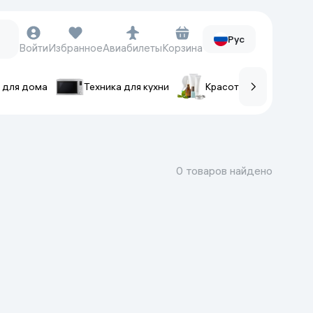
Рус
Войти
Избранное
Авиабилеты
Корзина
 для дома
Техника для кухни
Красота и уход
ов
Часы и аксессуары
Смарт-часы
0 товаров найдено
Наручные часы
Умные кольца
Фитнес-браслеты
Ремешки для часов
Фотоаппараты и видеокамеры
Фотоаппараты
Экшен-камеры