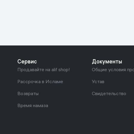
Красота и уход
Очки виртуал
Умные очки
Умный дом
Техника для игр
Спортивные товары
Сервис
Документы
Автотовары
Продавайте на alif shop!
Общие условия пр
Детские товары
Рассрочка в Исламе
Устав
Возвраты
Свидетельство
Строительство и ремонт
Время намаза
Ювелирные изделия
Товары для дома